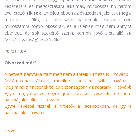
készítésére és megosztására alkalmas, mindössze bő három
éve létező
TikTok
. Emellett ebben az évtizedben jelentek meg a
mostanra főleg a fitneszforradalomnak köszönhetően
milliószámra fogyó okosórák, és a jelenleg még nem annyira
elterjedt, de sok szakértő szerint komoly jövő előtt álló VR
(virtuális valóság) eszközök is.
2020.01.09.
Olvastad már?
A hétvégi nagytakarítást még nem a fotelből intézzük . .
tovább
Milliárdok használhatnak mobilnetet, de nem teszik . . .
tovább
Még mindig nincsenek teljes biztonságban az adataink. . .
tovább
Egyre nagyobb és egyre jobb tévéket veszünk, de nem
használjuk ki őket. . .
tovább
Egyre kevésbé hisznek a hirdetők a Facebookban, de így is
használják . .
tovább
Tweet