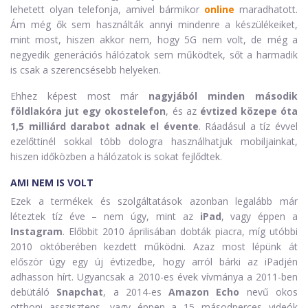
lehetett olyan telefonja, amivel bármikor
online
maradhatott.
Ám még ők sem használták annyi mindenre a készülékeiket,
mint most, hiszen akkor nem, hogy 5G nem volt, de még a
negyedik generációs hálózatok sem működtek, sőt a harmadik
is csak a szerencsésebb helyeken.
Ehhez képest most már
nagyjából minden második
földlakóra jut egy okostelefon
, és az
évtized közepe óta
1,5 milliárd darabot adnak el évente
. Ráadásul a tíz évvel
ezelőttinél sokkal több dologra használhatjuk mobiljainkat,
hiszen időközben a hálózatok is sokat fejlődtek.
AMI NEM IS VOLT
Ezek a termékek és szolgáltatások azonban legalább már
léteztek tíz éve – nem úgy, mint az
iPad
, vagy éppen a
Instagram
. Előbbit 2010 áprilisában dobták piacra, míg utóbbi
2010 októberében kezdett működni. Azaz most lépünk át
először úgy egy új évtizedbe, hogy arról bárki az iPadjén
adhasson hírt. Ugyancsak a 2010-es évek vívmánya a 2011-ben
debütáló
Snapchat
, a 2014-es
Amazon Echo
nevű okos
otthoni asszisztens, vagy éppen a 15 másodperces videók