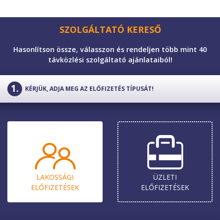
SZOLGÁLTATÓ KERESŐ
Hasonlítson össze, válasszon és rendeljen több mint 40
távközlési szolgáltató ajánlataiból!
KÉRJÜK, ADJA MEG AZ ELŐFIZETÉS TÍPUSÁT!
LAKOSSÁGI
ÜZLETI
ELŐ­FIZETÉSEK
ELŐ­FIZETÉSEK