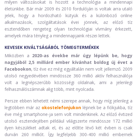
milyen változásokat is hozott a technológia a mindennapi
életünkbe. Bár már 2009 és 2010 fordulóján is voltak arra utaló
jelek, hogy a hordozható kütyük és a különböző online
alkalmazások, szolgáltatások évei jönnek, az előző tíz
esztendőben rengeteg olyan technológiai vívmány érkezett,
amelyek mára tényleg a mindennapjaink részei lettek.
KEVESEK KIVÁLTSÁGÁBÓL TÖMEGTERMÉKEK
Miközben a
2020-as évekbe már úgy lépünk be, hogy
nagyjából 2,5 milliárd ember kívánhat boldog új évet a
Facebookon
, tíz éve ez még egyáltalán nem volt jellemző. 2009
utolsó negyedévében mindössze 360 millió aktív felhasználója
volt a legnépszerűbb közösségi oldalnak, ami a jelenlegi
felhasználószámnak alig több, mint nyolcada.
Persze ebben lehetett némi szerepe annak, hogy míg jelenleg a
legtöbben már az
okostelefonjukon
lépnek be a fiókjukba, tíz
éve még smartphone-ja sem volt mindenkinek. Az előző évtized
utolsó esztendejében például világszerte mindössze 172 millió
ilyen készüléket adtak el, és az előtte lévő két évben is csak
durván 260 milliót. Így legfeljebb 300-400 millió embernek