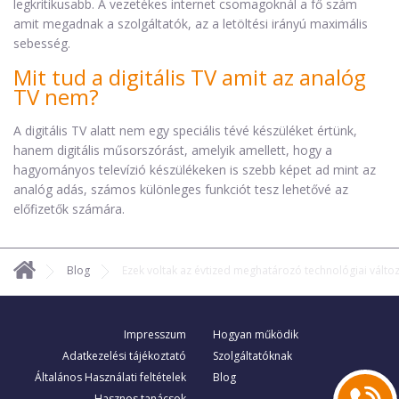
legkritikusabb. A vezetékes internet csomagoknál a fő szám
amit megadnak a szolgáltatók, az a letöltési irányú maximális
sebesség.
Mit tud a digitális TV amit az analóg
TV nem?
A digitális TV alatt nem egy speciális tévé készüléket értünk,
hanem digitális műsorszórást, amelyik amellett, hogy a
hagyományos televízió készülékeken is szebb képet ad mint az
analóg adás, számos különleges funkciót tesz lehetővé az
előfizetők számára.
Blog
Ezek voltak az évtized meghatározó technológiai válto
Impresszum
Hogyan működik
Adatkezelési tájékoztató
Szolgáltatóknak
Általános Használati feltételek
Blog
Hasznos tanácsok