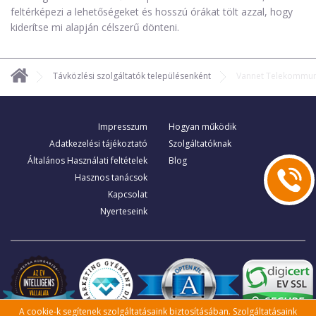
feltérképezi a lehetőségeket és hosszú órákat tölt azzal, hogy
kiderítse mi alapján célszerű dönteni.
Távközlési szolgáltatók településenként
Vannet Telekommuni
Impresszum
Hogyan működik
Adatkezelési tájékoztató
Szolgáltatóknak
Általános Használati feltételek
Blog
Hasznos tanácsok
Kapcsolat
Nyerteseink
A cookie-k segítenek szolgáltatásaink biztosításában. Szolgáltatásaink