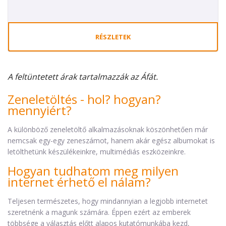
RÉSZLETEK
A feltüntetett árak tartalmazzák az Áfát.
Zeneletöltés - hol? hogyan?
mennyiért?
A különböző zeneletöltő alkalmazásoknak köszönhetően már
nemcsak egy-egy zeneszámot, hanem akár egész albumokat is
letölthetünk készülékeinkre, multimédiás eszközeinkre.
Hogyan tudhatom meg milyen
internet érhető el nálam?
Teljesen természetes, hogy mindannyian a legjobb internetet
szeretnénk a magunk számára. Éppen ezért az emberek
többsége a választás előtt alapos kutatómunkába kezd,