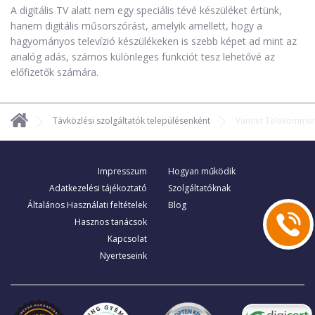
A digitális TV alatt nem egy speciális tévé készüléket értünk,
hanem digitális műsorszórást, amelyik amellett, hogy a
hagyományos televízió készülékeken is szebb képet ad mint az
analóg adás, számos különleges funkciót tesz lehetővé az
előfizetők számára.
Távközlési szolgáltatók településenként
Vannet Telekommuni
Impresszum
Hogyan működik
Adatkezelési tájékoztató
Szolgáltatóknak
Általános Használati feltételek
Blog
Hasznos tanácsok
Kapcsolat
Nyerteseink