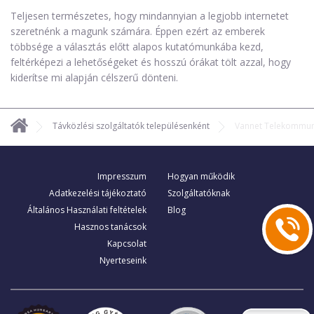
Teljesen természetes, hogy mindannyian a legjobb internetet
szeretnénk a magunk számára. Éppen ezért az emberek
többsége a választás előtt alapos kutatómunkába kezd,
feltérképezi a lehetőségeket és hosszú órákat tölt azzal, hogy
kiderítse mi alapján célszerű dönteni.
Távközlési szolgáltatók településenként
Vannet Telekommuni
Impresszum
Hogyan működik
Adatkezelési tájékoztató
Szolgáltatóknak
Általános Használati feltételek
Blog
Hasznos tanácsok
Kapcsolat
Nyerteseink