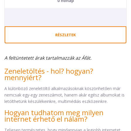
0 hónap
RÉSZLETEK
A feltüntetett árak tartalmazzák az Áfát.
Zeneletöltés - hol? hogyan?
mennyiért?
A különböző zeneletöltő alkalmazásoknak köszönhetően már
nemcsak egy-egy zeneszámot, hanem akár egész albumokat is
letölthetünk készülékeinkre, multimédiás eszközeinkre.
Hogyan tudhatom meg milyen
internet érhető el nálam?
Teljesen természetes, hogy mindannyian a legjobb internetet