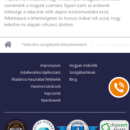
szeretnénk a magunk számára. Éppen ezért az emberek
többsége a választás előtt alapos kutatómunkába kezd,
feltérképezi a lehetőségeket és hosszú órákat tölt azzal, hogy
kiderítse mi alapján célszerű dönteni.
Távközlési szolgáltatók településenként
Vannet Telekommuni
Impresszum
Hogyan működik
Adatkezelési tájékoztató
Szolgáltatóknak
Általános Használati feltételek
Blog
Hasznos tanácsok
Kapcsolat
Nyerteseink