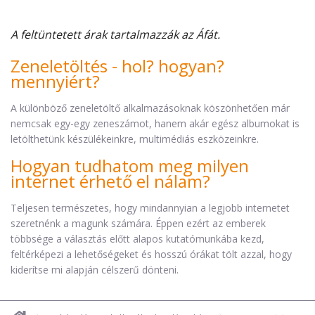
A feltüntetett árak tartalmazzák az Áfát.
Zeneletöltés - hol? hogyan?
mennyiért?
A különböző zeneletöltő alkalmazásoknak köszönhetően már
nemcsak egy-egy zeneszámot, hanem akár egész albumokat is
letölthetünk készülékeinkre, multimédiás eszközeinkre.
Hogyan tudhatom meg milyen
internet érhető el nálam?
Teljesen természetes, hogy mindannyian a legjobb internetet
szeretnénk a magunk számára. Éppen ezért az emberek
többsége a választás előtt alapos kutatómunkába kezd,
feltérképezi a lehetőségeket és hosszú órákat tölt azzal, hogy
kiderítse mi alapján célszerű dönteni.