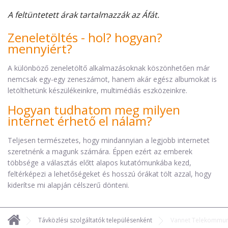
A feltüntetett árak tartalmazzák az Áfát.
Zeneletöltés - hol? hogyan?
mennyiért?
A különböző zeneletöltő alkalmazásoknak köszönhetően már
nemcsak egy-egy zeneszámot, hanem akár egész albumokat is
letölthetünk készülékeinkre, multimédiás eszközeinkre.
Hogyan tudhatom meg milyen
internet érhető el nálam?
Teljesen természetes, hogy mindannyian a legjobb internetet
szeretnénk a magunk számára. Éppen ezért az emberek
többsége a választás előtt alapos kutatómunkába kezd,
feltérképezi a lehetőségeket és hosszú órákat tölt azzal, hogy
kiderítse mi alapján célszerű dönteni.
Távközlési szolgáltatók településenként
Vannet Telekommuni