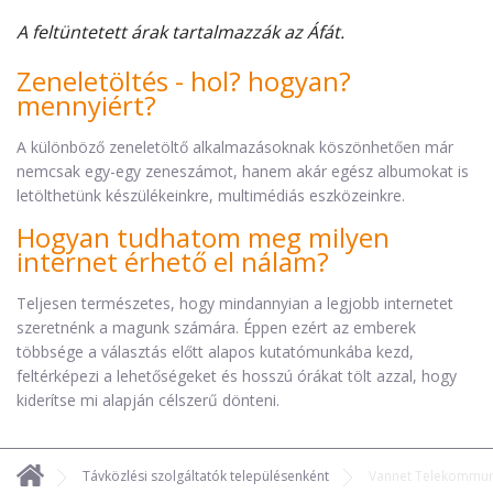
A feltüntetett árak tartalmazzák az Áfát.
Zeneletöltés - hol? hogyan?
mennyiért?
A különböző zeneletöltő alkalmazásoknak köszönhetően már
nemcsak egy-egy zeneszámot, hanem akár egész albumokat is
letölthetünk készülékeinkre, multimédiás eszközeinkre.
Hogyan tudhatom meg milyen
internet érhető el nálam?
Teljesen természetes, hogy mindannyian a legjobb internetet
szeretnénk a magunk számára. Éppen ezért az emberek
többsége a választás előtt alapos kutatómunkába kezd,
feltérképezi a lehetőségeket és hosszú órákat tölt azzal, hogy
kiderítse mi alapján célszerű dönteni.
Távközlési szolgáltatók településenként
Vannet Telekommuni