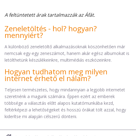
A feltüntetett árak tartalmazzák az Áfát.
Zeneletöltés - hol? hogyan?
mennyiért?
A különböző zeneletöltő alkalmazásoknak köszönhetően már
nemcsak egy-egy zeneszámot, hanem akár egész albumokat is
letölthetünk készülékeinkre, multimédiás eszközeinkre.
Hogyan tudhatom meg milyen
internet érhető el nálam?
Teljesen természetes, hogy mindannyian a legjobb internetet
szeretnénk a magunk számára. Éppen ezért az emberek
többsége a választás előtt alapos kutatómunkába kezd,
feltérképezi a lehetőségeket és hosszú órákat tölt azzal, hogy
kiderítse mi alapján célszerű dönteni.