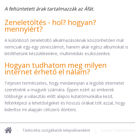
A feltüntetett árak tartalmazzák az Áfát.
Zeneletöltés - hol? hogyan?
mennyiért?
A különböző zeneletöltő alkalmazásoknak köszönhetően már
nemcsak egy-egy zeneszámot, hanem akár egész albumokat is
letölthetünk készülékeinkre, multimédiás eszközeinkre.
Hogyan tudhatom meg milyen
internet érhető el nálam?
Teljesen természetes, hogy mindannyian a legjobb internetet
szeretnénk a magunk számára. Éppen ezért az emberek
többsége a választás előtt alapos kutatómunkába kezd,
feltérképezi a lehetőségeket és hosszú órákat tölt azzal, hogy
kiderítse mi alapján célszerű dönteni.
Távközlési szolgáltatók településenként
Vannet Telekommuni