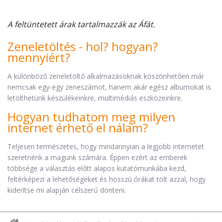
A feltüntetett árak tartalmazzák az Áfát.
Zeneletöltés - hol? hogyan?
mennyiért?
A különböző zeneletöltő alkalmazásoknak köszönhetően már
nemcsak egy-egy zeneszámot, hanem akár egész albumokat is
letölthetünk készülékeinkre, multimédiás eszközeinkre.
Hogyan tudhatom meg milyen
internet érhető el nálam?
Teljesen természetes, hogy mindannyian a legjobb internetet
szeretnénk a magunk számára. Éppen ezért az emberek
többsége a választás előtt alapos kutatómunkába kezd,
feltérképezi a lehetőségeket és hosszú órákat tölt azzal, hogy
kiderítse mi alapján célszerű dönteni.