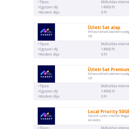
Típus:
Műholdas interne
Egyszeri díj:
14900 Ft
Modem díja:
0 Ft
Üzleti Sat alap
Felhasználható adatmennyiség
GB.
Típus:
Műholdas interne
Egyszeri díj:
14900 Ft
Modem díja:
0 Ft
Üzleti Sat Premiu
Felhasználható adatmennyiség
GB.
Típus:
Műholdas interne
Egyszeri díj:
14900 Ft
Modem díja:
0 Ft
Local Priority 50G
Starlink üzleti internet Magya
területén.
Típus:
Műholdas interne