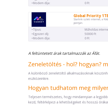
Modem díja:
0 Ft
Global Priority 1T
Starlink üzleti internet, a Föl
pontján.
Típus:
Műholdas interne
Egyszeri díj:
50000 Ft
Modem díja:
0 Ft
A feltüntetett árak tartalmazzák az Áfát.
Zeneletöltés - hol? hogyan? 
A különböző zeneletöltő alkalmazásoknak köszönh
eszközeinkre.
Hogyan tudhatom meg milyen 
Teljesen természetes, hogy mindannyian a legjobb
kezd, feltérképezi a lehetőségeket és hosszú órákat 