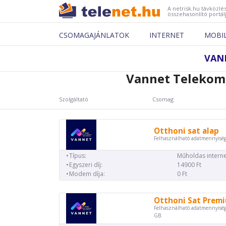
A netrisk.hu távközlés
összehasonlító portál
CSOMAGAJÁNLATOK
INTERNET
MOBI
VAN
Vannet Telekomm
Szolgáltató
Csomag
Otthoni sat alap
Felhasználható adatmennyiség
Típus:
Műholdas interne
Egyszeri díj:
14900 Ft
Modem díja:
0 Ft
Otthoni Sat Prem
Felhasználható adatmennyiség
GB.