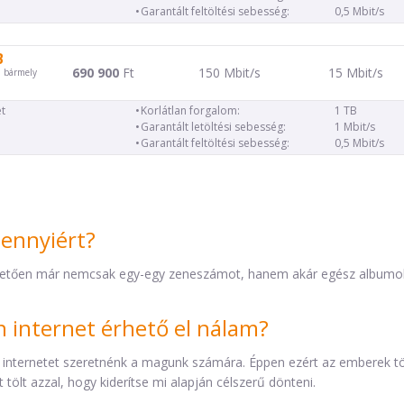
Garantált feltöltési sebesség:
0,5 Mbit/s
B
690 900
Ft
150 Mbit/s
15 Mbit/s
d bármely
t
Korlátlan forgalom:
1 TB
Garantált letöltési sebesség:
1 Mbit/s
Garantált feltöltési sebesség:
0,5 Mbit/s
mennyiért?
etően már nemcsak egy-egy zeneszámot, hanem akár egész albumokat 
internet érhető el nálam?
 internetet szeretnénk a magunk számára. Éppen ezért az emberek t
tölt azzal, hogy kiderítse mi alapján célszerű dönteni.