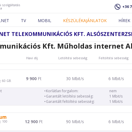
i szolgáltatás
+36 7
ja
LNET
TV
MOBIL
KÉSZÜLÉKAJÁNLATOK
HÍREK
NET TELEKOMMUNIKÁCIÓS KFT. ALSÓSZENTERZS
unikációs Kft. Műholdas internet A
Havi díj
Letöltési sebesség
Feltöltési sebesség
9 900
Ft
30 Mbit/s
6 Mbit/s
: 60 GB.
t
Korlátlan forgalom:
nem
Garantált letöltési sebesség:
1 Mbit/s
Garantált feltöltési sebesség:
1 Mbit/s
ium
12 900
Ft
90 Mbit/s
6 Mbit/s
: 100