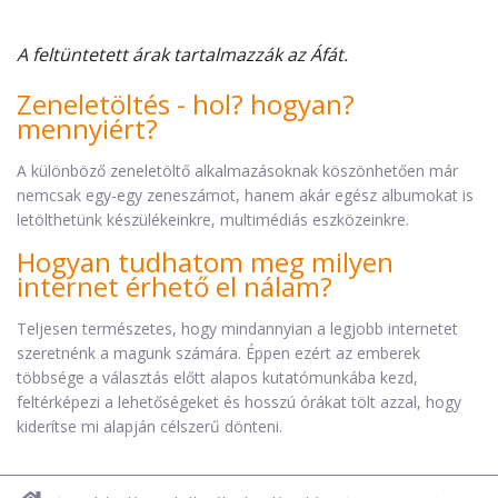
A feltüntetett árak tartalmazzák az Áfát.
Zeneletöltés - hol? hogyan?
mennyiért?
A különböző zeneletöltő alkalmazásoknak köszönhetően már
nemcsak egy-egy zeneszámot, hanem akár egész albumokat is
letölthetünk készülékeinkre, multimédiás eszközeinkre.
Hogyan tudhatom meg milyen
internet érhető el nálam?
Teljesen természetes, hogy mindannyian a legjobb internetet
szeretnénk a magunk számára. Éppen ezért az emberek
többsége a választás előtt alapos kutatómunkába kezd,
feltérképezi a lehetőségeket és hosszú órákat tölt azzal, hogy
kiderítse mi alapján célszerű dönteni.