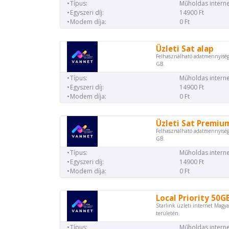
Típus:
Műholdas interne
Egyszeri díj:
14900 Ft
Modem díja:
0 Ft
Üzleti Sat alap
Felhasználható adatmennyiség
GB.
Típus:
Műholdas interne
Egyszeri díj:
14900 Ft
Modem díja:
0 Ft
Üzleti Sat Premiu
Felhasználható adatmennyiség
GB.
Típus:
Műholdas interne
Egyszeri díj:
14900 Ft
Modem díja:
0 Ft
Local Priority 50G
Starlink üzleti internet Magya
területén.
Típus:
Műholdas interne