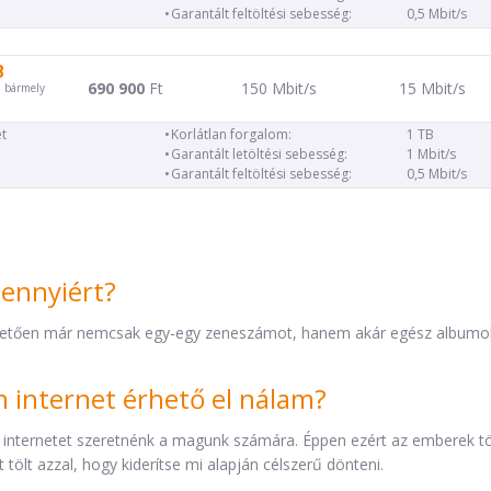
Garantált feltöltési sebesség:
0,5 Mbit/s
B
690 900
Ft
150 Mbit/s
15 Mbit/s
d bármely
t
Korlátlan forgalom:
1 TB
Garantált letöltési sebesség:
1 Mbit/s
Garantált feltöltési sebesség:
0,5 Mbit/s
mennyiért?
etően már nemcsak egy-egy zeneszámot, hanem akár egész albumokat 
internet érhető el nálam?
 internetet szeretnénk a magunk számára. Éppen ezért az emberek t
tölt azzal, hogy kiderítse mi alapján célszerű dönteni.