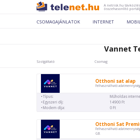
A netrisk.hu távközlés
összehasonlító portál
CSOMAGAJÁNLATOK
INTERNET
MOBI
Vannet T
Szolgáltató
Csomag
Otthoni sat alap
Felhasználható adatmennyiség
Típus:
Műholdas interne
Egyszeri díj:
14900 Ft
Modem díja:
0 Ft
Otthoni Sat Prem
Felhasználható adatmennyiség
GB.