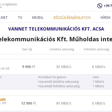
i szolgáltatás
+36 7
ja
LNET
TV
MOBIL
KÉSZÜLÉKAJÁNLATOK
HÍREK
VANNET TELEKOMMUNIKÁCIÓS KFT. ACSA
elekommunikációs Kft. Műholdas inte
Havi díj
Letöltési sebesség
Feltöltési sebesség
9 900
Ft
30 Mbit/s
6 Mbit/s
: 60 GB.
t
Korlátlan forgalom:
nem
Garantált letöltési sebesség:
1 Mbit/s
Garantált feltöltési sebesség:
1 Mbit/s
ium
12 900
Ft
90 Mbit/s
6 Mbit/s
: 100