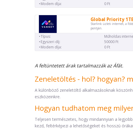
Modem díja:
0 Ft
Global Priority 1T
Starlink üzleti internet, a Föl
pontján.
Típus:
Műholdas interne
Egyszeri díj:
50000 Ft
Modem díja:
0 Ft
A feltüntetett árak tartalmazzák az Áfát.
Zeneletöltés - hol? hogyan? 
A különböző zeneletöltő alkalmazásoknak köszönh
eszközeinkre.
Hogyan tudhatom meg milyen 
Teljesen természetes, hogy mindannyian a legjobb
kezd, feltérképezi a lehetőségeket és hosszú órákat 