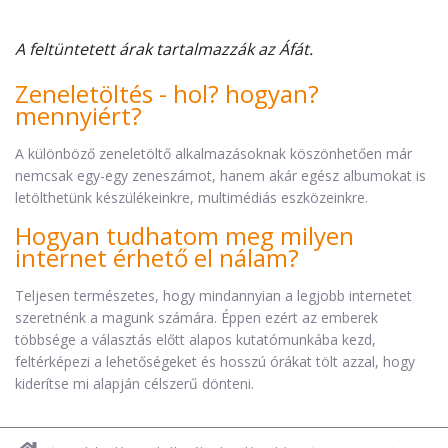
A feltüntetett árak tartalmazzák az Áfát.
Zeneletöltés - hol? hogyan?
mennyiért?
A különböző zeneletöltő alkalmazásoknak köszönhetően már
nemcsak egy-egy zeneszámot, hanem akár egész albumokat is
letölthetünk készülékeinkre, multimédiás eszközeinkre.
Hogyan tudhatom meg milyen
internet érhető el nálam?
Teljesen természetes, hogy mindannyian a legjobb internetet
szeretnénk a magunk számára. Éppen ezért az emberek
többsége a választás előtt alapos kutatómunkába kezd,
feltérképezi a lehetőségeket és hosszú órákat tölt azzal, hogy
kiderítse mi alapján célszerű dönteni.