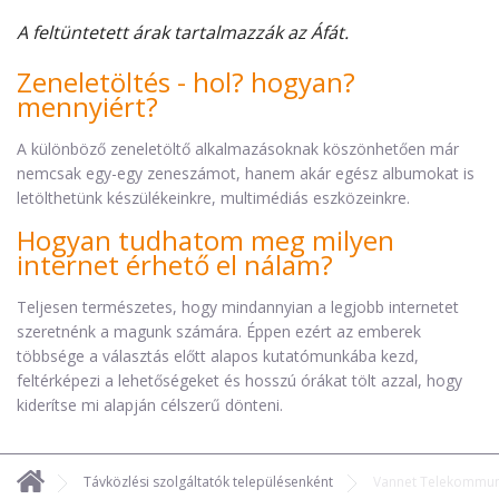
A feltüntetett árak tartalmazzák az Áfát.
Zeneletöltés - hol? hogyan?
mennyiért?
A különböző zeneletöltő alkalmazásoknak köszönhetően már
nemcsak egy-egy zeneszámot, hanem akár egész albumokat is
letölthetünk készülékeinkre, multimédiás eszközeinkre.
Hogyan tudhatom meg milyen
internet érhető el nálam?
Teljesen természetes, hogy mindannyian a legjobb internetet
szeretnénk a magunk számára. Éppen ezért az emberek
többsége a választás előtt alapos kutatómunkába kezd,
feltérképezi a lehetőségeket és hosszú órákat tölt azzal, hogy
kiderítse mi alapján célszerű dönteni.
Távközlési szolgáltatók településenként
Vannet Telekommuni