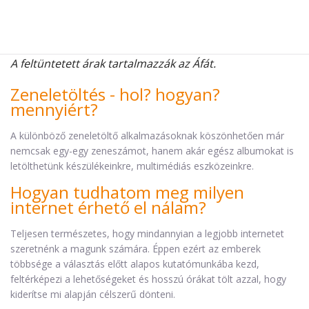
A feltüntetett árak tartalmazzák az Áfát.
Zeneletöltés - hol? hogyan?
mennyiért?
A különböző zeneletöltő alkalmazásoknak köszönhetően már
nemcsak egy-egy zeneszámot, hanem akár egész albumokat is
letölthetünk készülékeinkre, multimédiás eszközeinkre.
Hogyan tudhatom meg milyen
internet érhető el nálam?
Teljesen természetes, hogy mindannyian a legjobb internetet
szeretnénk a magunk számára. Éppen ezért az emberek
többsége a választás előtt alapos kutatómunkába kezd,
feltérképezi a lehetőségeket és hosszú órákat tölt azzal, hogy
kiderítse mi alapján célszerű dönteni.