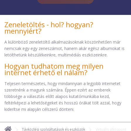
Zeneletöltés - hol? hogyan?
mennyiért?
A különböző zeneletöltő alkalmazásoknak köszönhetően már
nemcsak egy-egy zeneszámot, hanem akár egész albumokat is
letölthetünk készülékeinkre, multimédiás eszközeinkre.
Hogyan tudhatom meg milyen
internet érhető el nálam?
Teljesen természetes, hogy mindannyian a legjobb internetet
szeretnénk a magunk számára. Éppen ezért az emberek
többsége a választás előtt alapos kutatómunkába kezd,
feltérképezi a lehetőségeket és hosszú órákat tölt azzal, hogy
kiderítse mi alapján célszerű dönteni.
Távközlési szolgáltatások és eszközök
Virtuális alközpont