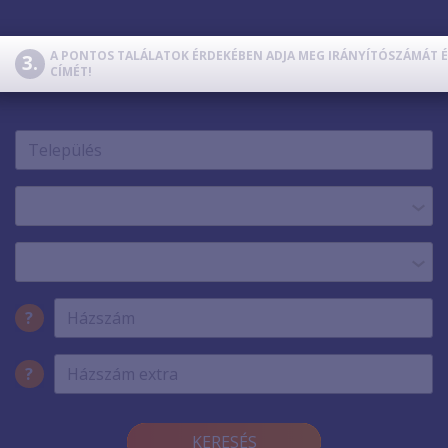
TV
SZERVER
A PONTOS TALÁLATOK ÉRDEKÉBEN ADJA MEG IRÁNYÍTÓSZÁMÁT É
CÍMÉT!
TELEFON
?
?
KERESÉS