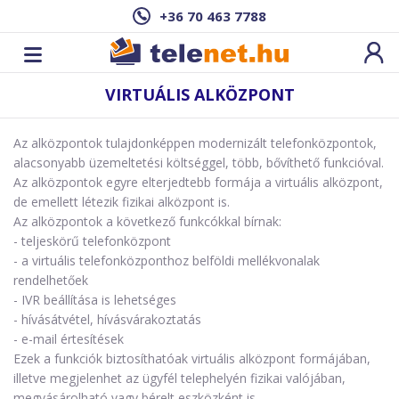
+36 70 463 7788
VIRTUÁLIS ALKÖZPONT
Az alközpontok tulajdonképpen modernizált telefonközpontok,
alacsonyabb üzemeltetési költséggel, több, bővíthető funkcióval.
Az alközpontok egyre elterjedtebb formája a virtuális alközpont,
de emellett létezik fizikai alközpont is.
Az alközpontok a következő funkcókkal bírnak:
- teljeskörű telefonközpont
- a virtuális telefonközponthoz belföldi mellékvonalak
rendelhetőek
- IVR beállítása is lehetséges
- hívásátvétel, hívásvárakoztatás
- e-mail értesítések
Ezek a funkciók biztosíthatóak virtuális alközpont formájában,
illetve megjelenhet az ügyfél telephelyén fizikai valójában,
megvásárolható vagy bérelt eszközként is.