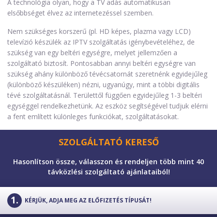
A technológia olyan, hogy a TV adás automatikusan
elsőbbséget élvez az internetezéssel szemben.
Nem szükséges korszerű (pl. HD képes, plazma vagy LCD)
televízió készülék az IPTV szolgáltatás igénybevételéhez, de
szükség van egy beltéri egységre, melyet jellemzően a
szolgáltató biztosít. Pontosabban annyi beltéri egységre van
szükség ahány különböző tévécsatornát szeretnénk egyidejűleg
(különböző készüléken) nézni, ugyanúgy, mint a többi digitális
tévé szolgáltatásnál. Területtől függően egyidejűleg 1-3 beltéri
egységgel rendelkezhetünk. Az eszköz segítségével tudjuk elérni
a fent említett különleges funkciókat, szolgáltatásokat.
SZOLGÁLTATÓ KERESŐ
Hasonlítson össze, válasszon és rendeljen több mint 40
távközlési szolgáltató ajánlataiból!
KÉRJÜK, ADJA MEG AZ ELŐFIZETÉS TÍPUSÁT!