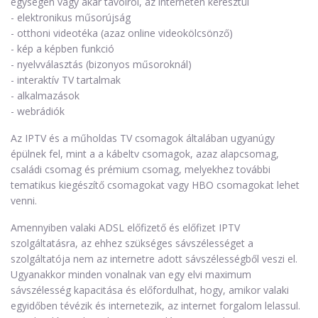
egységen vagy akár távolról, az interneten keresztül
- elektronikus műsorújság
- otthoni videotéka (azaz online videokölcsönző)
- kép a képben funkció
- nyelvválasztás (bizonyos műsoroknál)
- interaktív TV tartalmak
- alkalmazások
- webrádiók
Az IPTV és a műholdas TV csomagok általában ugyanúgy
épülnek fel, mint a a kábeltv csomagok, azaz alapcsomag,
családi csomag és prémium csomag, melyekhez további
tematikus kiegészítő csomagokat vagy HBO csomagokat lehet
venni.
Amennyiben valaki ADSL előfizető és előfizet IPTV
szolgáltatásra, az ehhez szükséges sávszélességet a
szolgáltatója nem az internetre adott sávszélességből veszi el.
Ugyanakkor minden vonalnak van egy elvi maximum
sávszélesség kapacitása és előfordulhat, hogy, amikor valaki
egyidőben tévézik és internetezik, az internet forgalom lelassul.