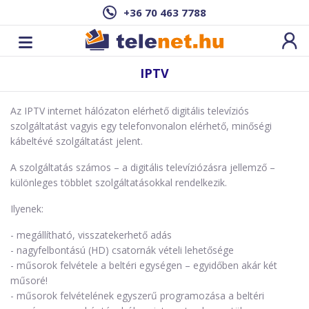
+36 70 463 7788
IPTV
Az IPTV internet hálózaton elérhető digitális televíziós
szolgáltatást vagyis egy telefonvonalon elérhető, minőségi
kábeltévé szolgáltatást jelent.
A szolgáltatás számos – a digitális televíziózásra jellemző –
különleges többlet szolgáltatásokkal rendelkezik.
Ilyenek:
- megállítható, visszatekerhető adás
- nagyfelbontású (HD) csatornák vételi lehetősége
- műsorok felvétele a beltéri egységen – egyidőben akár két
műsoré!
- műsorok felvételének egyszerű programozása a beltéri