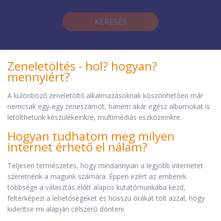
KERESÉS
Zeneletöltés - hol? hogyan?
mennyiért?
A különböző zeneletöltő alkalmazásoknak köszönhetően már
nemcsak egy-egy zeneszámot, hanem akár egész albumokat is
letölthetünk készülékeinkre, multimédiás eszközeinkre.
Hogyan tudhatom meg milyen
internet érhető el nálam?
Teljesen természetes, hogy mindannyian a legjobb internetet
szeretnénk a magunk számára. Éppen ezért az emberek
többsége a választás előtt alapos kutatómunkába kezd,
feltérképezi a lehetőségeket és hosszú órákat tölt azzal, hogy
kiderítse mi alapján célszerű dönteni.