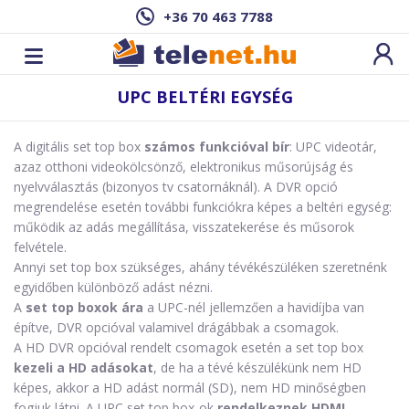
+36 70 463 7788
UPC BELTÉRI EGYSÉG
A digitális set top box
számos funkcióval bír
: UPC videotár,
azaz otthoni videokölcsönző, elektronikus műsorújság és
nyelvválasztás (bizonyos tv csatornáknál). A DVR opció
megrendelése esetén további funkciókra képes a beltéri egység:
működik az adás megállítása, visszatekerése és műsorok
felvétele.
Annyi set top box szükséges, ahány tévékészüléken szeretnénk
egyidőben különböző adást nézni.
A
set top boxok ára
a UPC-nél jellemzően a havidíjba van
építve, DVR opcióval valamivel drágábbak a csomagok.
A HD DVR opcióval rendelt csomagok esetén a set top box
kezeli a HD adásokat
, de ha a tévé készülékünk nem HD
képes, akkor a HD adást normál (SD), nem HD minőségben
fogjuk látni. A UPC set top box-ok
rendelkeznek HDMI