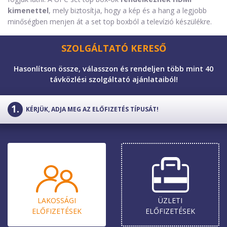
kimenettel
, mely biztosítja, hogy a kép és a hang a legjobb
minőségben menjen át a set top boxból a televízió készülékre.
SZOLGÁLTATÓ KERESŐ
Hasonlítson össze, válasszon és rendeljen több mint 40
távközlési szolgáltató ajánlataiból!
KÉRJÜK, ADJA MEG AZ ELŐFIZETÉS TÍPUSÁT!
LAKOSSÁGI
ÜZLETI
ELŐ­FIZETÉSEK
ELŐ­FIZETÉSEK