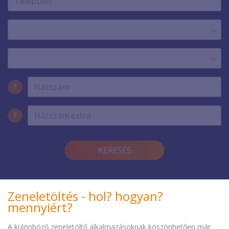
?
?
KERESÉS
Zeneletöltés - hol? hogyan?
mennyiért?
A különböző zeneletöltő alkalmazásoknak köszönhetően már