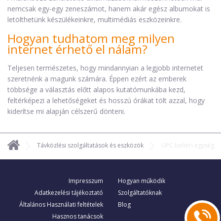
nemcsak egy-egy zeneszámot, hanem akár egész albumokat is
letölthetünk készülékeinkre, multimédiás eszközeinkre.
Hogyan tudhatom meg milyen
internet érhető el nálam?
Teljesen természetes, hogy mindannyian a legjobb internetet
szeretnénk a magunk számára. Éppen ezért az emberek
többsége a választás előtt alapos kutatómunkába kezd,
feltérképezi a lehetőségeket és hosszú órákat tölt azzal, hogy
kiderítse mi alapján célszerű dönteni.
Távközlési szolgáltatások és eszközök
UPC beltéri egység
Impresszum
Hogyan működik
Adatkezelési tájékoztató
Szolgáltatóknak
Általános Használati feltételek
Blog
Hasznos tanácsok