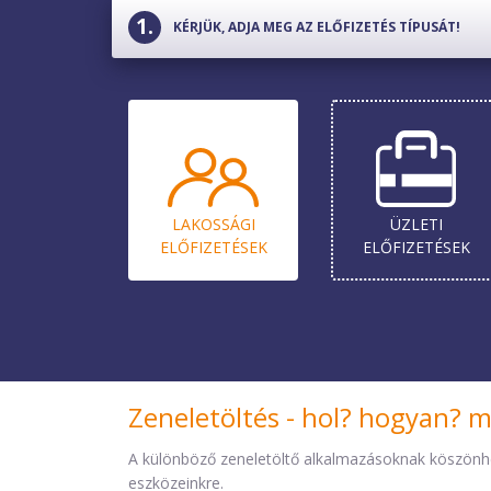
KÉRJÜK, ADJA MEG AZ ELŐFIZETÉS TÍPUSÁT!
LAKOSSÁGI
ÜZLETI
ELŐ­FIZETÉSEK
ELŐ­FIZETÉSEK
Zeneletöltés - hol? hogyan? 
A különböző zeneletöltő alkalmazásoknak köszönh
eszközeinkre.