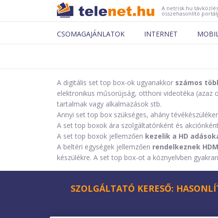
A netrisk.hu távközlés
összehasonlító portál
CSOMAGAJÁNLATOK
INTERNET
MOBI
A digitális set top box-ok ugyanakkor
számos több
elektronikus műsorújság, otthoni videotéka (azaz o
tartalmak vagy alkalmazások stb.
Annyi set top box szükséges, ahány tévékészüléke
A set top boxok ára szolgáltatónként és akciónként v
A set top boxok jellemzően
kezelik a HD adások
A beltéri egységek jellemzően
rendelkeznek HDM
készülékre. A set top box-ot a köznyelvben gyakran
SZOLGÁLTATÓ KERESŐ: HASONLÍ