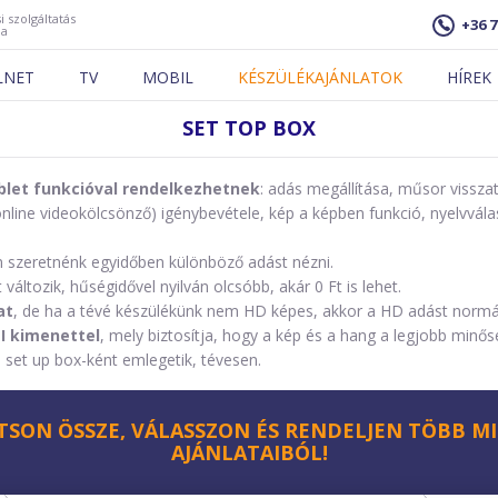
i szolgáltatás
+36 7
ja
LNET
TV
MOBIL
KÉSZÜLÉKAJÁNLATOK
HÍREK
SET TOP BOX
let funkcióval rendelkezhetnek
: adás megállítása, műsor vissza
nline videokölcsönző) igénybevétele, kép a képben funkció, nyelvvála
n szeretnénk egyidőben különböző adást nézni.
áltozik, hűségidővel nyilván olcsóbb, akár 0 Ft is lehet.
at
, de ha a tévé készülékünk nem HD képes, akkor a HD adást normá
I kimenettel
, mely biztosítja, hogy a kép és a hang a legjobb minős
 set up box-ként emlegetik, tévesen.
TSON ÖSSZE, VÁLASSZON ÉS RENDELJEN TÖBB MI
AJÁNLATAIBÓL!