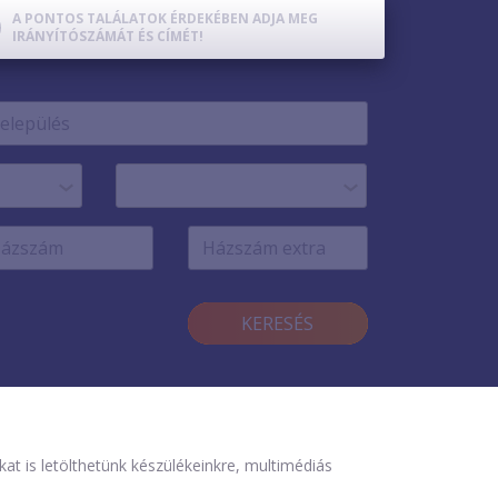
A PONTOS TALÁLATOK ÉRDEKÉBEN ADJA MEG
IRÁNYÍTÓSZÁMÁT ÉS CÍMÉT!
KERESÉS
is letölthetünk készülékeinkre, multimédiás