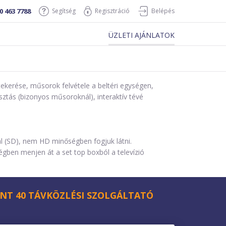
0 463 7788
Segítség
Regisztráció
Belépés
ÜZLETI AJÁNLATOK
tekerése, műsorok felvétele a beltéri egységen,
sztás (bizonyos műsoroknál), interaktív tévé
l (SD), nem HD minőségben fogjuk látni.
égben menjen át a set top boxból a televízió
NT 40 TÁVKÖZLÉSI SZOLGÁLTATÓ