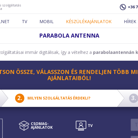
i szolgáltatás
+36 7
ja
LNET
TV
MOBIL
KÉSZÜLÉKAJÁNLATOK
HÍREK
PARABOLA ANTENNA
lgáltatásai immár digitálisak, így a vételhez a
parabolaantennán kí
TSON ÖSSZE, VÁLASSZON ÉS RENDELJEN TÖBB MI
AJÁNLATAIBÓL!
MILYEN SZOLGÁLTATÁS ÉRDEKLI?
CSOMAG­
CSOMAG­
TV
MOBIL
AJÁNLATOK
AJÁNLATOK