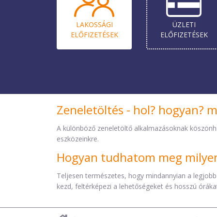
LAKOSSÁGI
ÜZLETI
ELŐ­FIZETÉSEK
ELŐ­FIZETÉSEK
Zeneletöltés - hol? hogyan? 
A különböző zeneletöltő alkalmazásoknak köszönh
eszközeinkre.
Hogyan tudhatom meg milyen 
Teljesen természetes, hogy mindannyian a legjobb
kezd, feltérképezi a lehetőségeket és hosszú órákat 