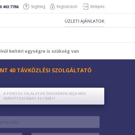
0 463 7788
Segítség
Regisztráció
Belépés
ÜZLETI AJÁNLATOK
vül beltéri egységre is szükség van
.
NT 40 TÁVKÖZLÉSI SZOLGÁLTATÓ
A PONTOS TALÁLATOK ÉRDEKÉBEN ADJA MEG
IRÁNYÍTÓSZÁMÁT ÉS CÍMÉT!