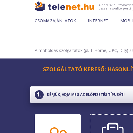
A netrisk.hu távközlés
összehasonlító portál
CSOMAGAJÁNLATOK
INTERNET
MOBI
A műholdas szolgáltatók (pl. T-Home, UPC, Digi) szo
SZOLGÁLTATÓ KERESŐ: HASONLÍ
KÉRJÜK, ADJA MEG AZ ELŐFIZETÉS TÍPUSÁT!