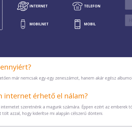
INTERNET
INTERNET
TELEFON
ALKÖZPONT
MOBILNET
MOBILNET
MOBIL
FAX
TV
SZERVER
TELEFON
mennyiért?
etően már nemcsak egy-egy zeneszámot, hanem akár egész albumokat 
internet érhető el nálam?
 internetet szeretnénk a magunk számára. Éppen ezért az emberek t
tölt azzal, hogy kiderítse mi alapján célszerű dönteni.