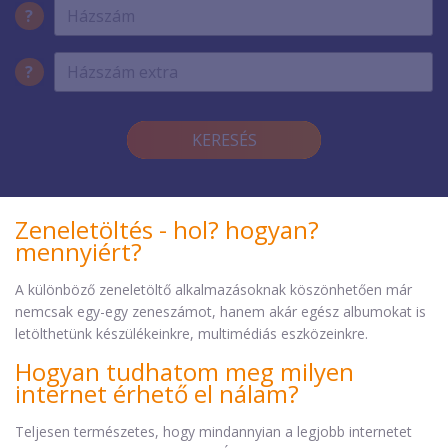
?
?
KERESÉS
Zeneletöltés - hol? hogyan?
mennyiért?
A különböző zeneletöltő alkalmazásoknak köszönhetően már
nemcsak egy-egy zeneszámot, hanem akár egész albumokat is
letölthetünk készülékeinkre, multimédiás eszközeinkre.
Hogyan tudhatom meg milyen
internet érhető el nálam?
Teljesen természetes, hogy mindannyian a legjobb internetet