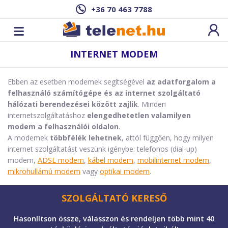
+36 70 463 7788
INTERNET MODEM
Ebben az esetben modemek segítségével
az adatforgalom a
felhasználó számítógépe és az internet szolgáltató
hálózati berendezései között zajlik
. Minden
internetszolgáltatáshoz
elengedhetetlen valamilyen
modem a felhasználói oldalon
.
A modemek
többfélék lehetnek
, attól függően, hogy milyen
internet szolgáltatást veszünk igénybe: telefonos (dial-up)
modem,
ADSL modem
,
kábel modem
,
mobilinternet modem
,
mikrohullámú modem
vagy
optikai modem
.
SZOLGÁLTATÓ KERESŐ
Hasonlítson össze, válasszon és rendeljen több mint 40