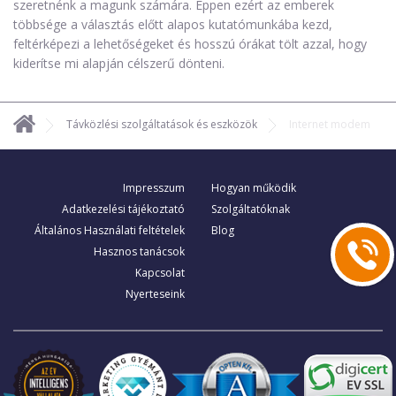
szeretnénk a magunk számára. Éppen ezért az emberek
többsége a választás előtt alapos kutatómunkába kezd,
feltérképezi a lehetőségeket és hosszú órákat tölt azzal, hogy
kiderítse mi alapján célszerű dönteni.
Távközlési szolgáltatások és eszközök
Internet modem
Impresszum
Hogyan működik
Adatkezelési tájékoztató
Szolgáltatóknak
Általános Használati feltételek
Blog
Hasznos tanácsok
Kapcsolat
Nyerteseink