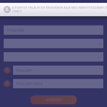
TV
SZERVER
A PONTOS TALÁLATOK ÉRDEKÉBEN ADJA MEG IRÁNYÍTÓSZÁMÁT É
CÍMÉT!
TELEFON
?
?
KERESÉS