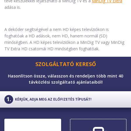
tévé készülékkel lejátszható a MinDig TV és a
MinDig TV Extra
adása is.
A dekóder segítségével a nem HD képes televíziókon is
foghatóak a HD adások, nem HD, hanem normál (SD)
minőségben. A HD képes televíziókon a MinDig TV vagy MinDig
TV Extra HD csatornái HD minőségben foghatóak.
SZOLGÁLTATÓ KERESŐ
Hasonlítson össze, válasszon és rendeljen több mint 40
távközlési szolgáltató ajánlataiból!
KÉRJÜK, ADJA MEG AZ ELŐFIZETÉS TÍPUSÁT!