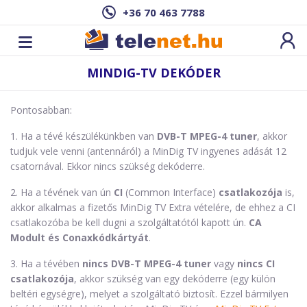
+36 70 463 7788
MINDIG-TV DEKÓDER
Pontosabban:
1. Ha a tévé készülékünkben van
DVB-T MPEG-4 tuner
, akkor
tudjuk vele venni (antennáról) a MinDig TV ingyenes adását 12
csatornával. Ekkor nincs szükség dekóderre.
2. Ha a tévének van ún
CI
(Common Interface)
csatlakozója
is,
akkor alkalmas a fizetős MinDig TV Extra vételére, de ehhez a CI
csatlakozóba be kell dugni a szolgáltatótól kapott ún.
CA
Modult és Conax
kódkártyát
.
3. Ha a tévében
nincs DVB-T MPEG-4 tuner
vagy
nincs CI
csatlakozója
, akkor szükség van egy dekóderre (egy külön
beltéri egységre), melyet a szolgáltató biztosít. Ezzel bármilyen