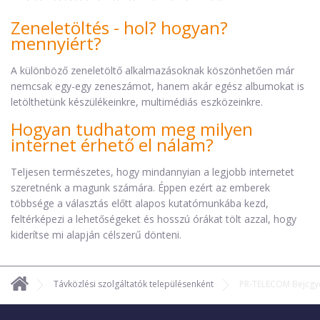
Zeneletöltés - hol? hogyan?
mennyiért?
A különböző zeneletöltő alkalmazásoknak köszönhetően már
nemcsak egy-egy zeneszámot, hanem akár egész albumokat is
letölthetünk készülékeinkre, multimédiás eszközeinkre.
Hogyan tudhatom meg milyen
internet érhető el nálam?
Teljesen természetes, hogy mindannyian a legjobb internetet
szeretnénk a magunk számára. Éppen ezért az emberek
többsége a választás előtt alapos kutatómunkába kezd,
feltérképezi a lehetőségeket és hosszú órákat tölt azzal, hogy
kiderítse mi alapján célszerű dönteni.
Távközlési szolgáltatók településenként
PR-TELECOM Bejcgy