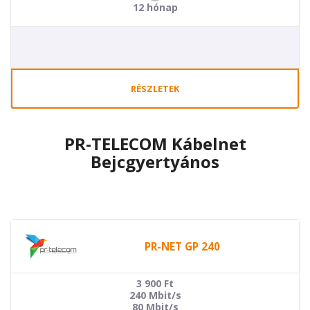
12 hónap
RÉSZLETEK
PR-TELECOM Kábelnet
Bejcgyertyános
PR-NET GP 240
3 900
Ft
240 Mbit/s
80 Mbit/s