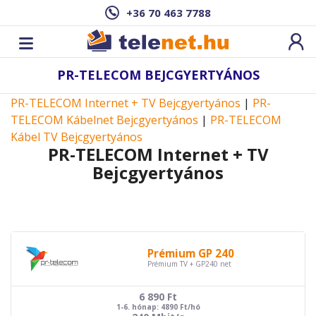
+36 70 463 7788
PR-TELECOM BEJCGYERTYÁNOS
PR-TELECOM Internet + TV Bejcgyertyános
|
PR-
TELECOM Kábelnet Bejcgyertyános
|
PR-TELECOM
Kábel TV Bejcgyertyános
PR-TELECOM Internet + TV
Bejcgyertyános
Prémium GP 240
Prémium TV + GP240 net
6 890
Ft
1-6. hónap: 4890 Ft/hó