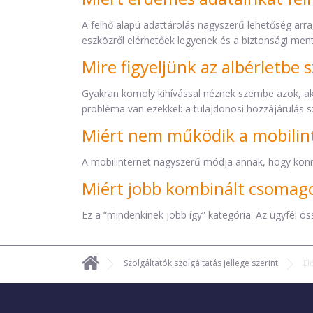
A felhő alapú adattárolás nagyszerű lehetőség arr
eszközről elérhetőek legyenek és a biztonsági men
Mire figyeljünk az albérletbe 
Gyakran komoly kihívással néznek szembe azok, akik
probléma van ezekkel: a tulajdonosi hozzájárulás 
Miért nem működik a mobilin
A mobilinternet nagyszerű módja annak, hogy könn
Miért jobb kombinált csomago
Ez a “mindenkinek jobb így” kategória. Az ügyfél ö
Szolgáltatók szolgáltatás jellege szerint
El