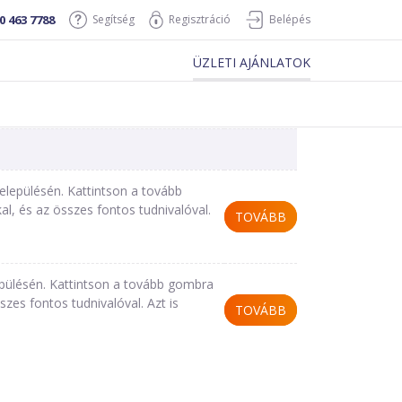
0 463 7788
Segítség
Regisztráció
Belépés
ÜZLETI AJÁNLATOK
elepülésén. Kattintson a tovább
l, és az összes fontos tudnivalóval.
TOVÁBB
epülésén. Kattintson a tovább gombra
zes fontos tudnivalóval. Azt is
TOVÁBB