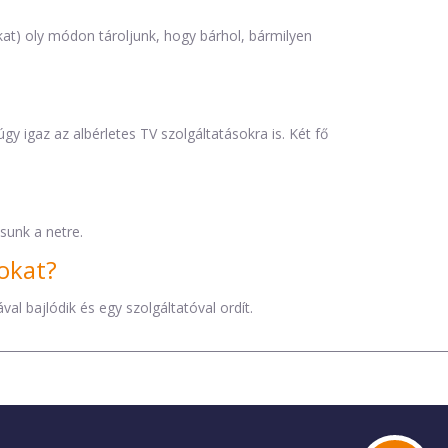
at) oly módon tároljunk, hogy bárhol, bármilyen
y igaz az albérletes TV szolgáltatásokra is. Két fő
sunk a netre.
okat?
al bajlódik és egy szolgáltatóval ordít.