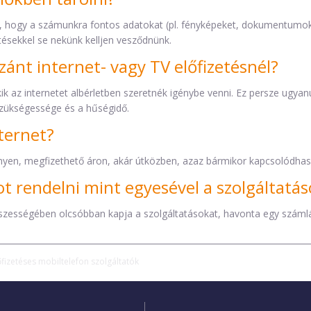
a, hogy a számunkra fontos adatokat (pl. fényképeket, dokumentumok
tésekkel se nekünk kelljen vesződnünk.
szánt internet- vagy TV előfizetésnél?
 az internetet albérletben szeretnék igénybe venni. Ez persze ugyanúg
szükségessége és a hűségidő.
ternet?
yen, megfizethető áron, akár útközben, azaz bármikor kapcsolódhas
t rendelni mint egyesével a szolgáltatás
sszességében olcsóbban kapja a szolgáltatásokat, havonta egy számláv
őfizetéses mobiltelefon szolgáltatók