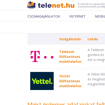
A netrisk.hu távközlés
összehasonlító portál
CSOMAGAJÁNLATOK
INTERNET
MOBI
Szolgáltatás
Leírás
A Telekom E
Telekom
gombra és m
Előfizetéses
Azt is megn
mobiltelefon
A Yettel El
Yettel
és megmutat
Előfizetéses
megnézheti
mobiltelefon
Miért érdemes adatainkat fel