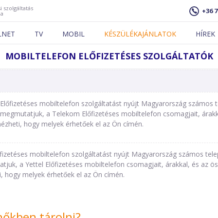
i szolgáltatás
+36 7
ja
LNET
TV
MOBIL
KÉSZÜLÉKAJÁNLATOK
HÍREK
MOBILTELEFON ELŐFIZETÉSES SZOLGÁLTATÓK
lőfizetéses mobiltelefon szolgáltatást nyújt Magyarország számos t
egmutatjuk, a Telekom Előfizetéses mobiltelefon csomagjait, árakka
ézheti, hogy melyek érhetőek el az Ön címén.
őfizetéses mobiltelefon szolgáltatást nyújt Magyarország számos tel
juk, a Yettel Előfizetéses mobiltelefon csomagjait, árakkal, és az öss
, hogy melyek érhetőek el az Ön címén.
hőkben tárolni?