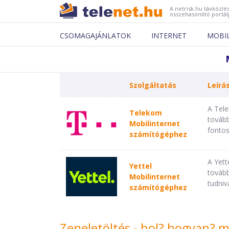
A netrisk.hu távközlés
összehasonlító portál
CSOMAGAJÁNLATOK
INTERNET
MOBI
Szolgáltatás
Leírá
A Tele
Telekom
tovább
Mobilinternet
fontos
számítógéphez
A Yett
Yettel
tovább
Mobilinternet
tudniv
számítógéphez
Zeneletöltés - hol? hogyan? 