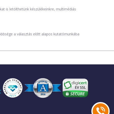
is letölthetünk készülékeinkre, multimédiás
öbbsége a választás előtt alapos kutatómunkába