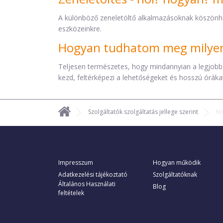
A különböző zeneletöltő alkalmazásoknak köszönh
eszközeinkre.
Hogyan tudhatom meg milyen 
Teljesen természetes, hogy mindannyian a legjobb
kezd, feltérképezi a lehetőségeket és hosszú órákat 
Szolgáltatók szolgáltatás jellege szerint
Mo
Impresszum
Hogyan működik
Adatkezelési tájékoztató
Szolgáltatóknak
Általános Használati
Blog
feltételek