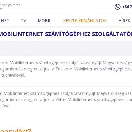
i szolgáltatás
+36 7
ja
LNET
TV
MOBIL
KÉSZÜLÉKAJÁNLATOK
HÍREK
MOBILINTERNET SZÁMÍTÓGÉPHEZ SZOLGÁLTATÓ
s
kom Mobilinternet számítógéphez szolgáltatást nyújt Magyarország 
 gombra és megmutatjuk, a Telekom Mobilinternet számítógéphez cs
 tudnivalóval.
el Mobilinternet számítógéphez szolgáltatást nyújt Magyarország szá
 gombra és megmutatjuk, a Yettel Mobilinternet számítógéphez csoma
alóval.
mennyiért?