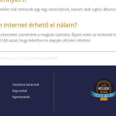
etően már nemcsak egy-egy zeneszámot, hanem akár egész albumokat 
internet érhető el nálam?
 internetet szeretnénk a magunk számára. Éppen ezért az emberek t
tölt azzal, hogy kiderítse mi alapján célszerű dönteni.
bilinternet számítógéphez szolgáltatók
Hasznos tanácsok
Kapcsolat
Nyerteseink