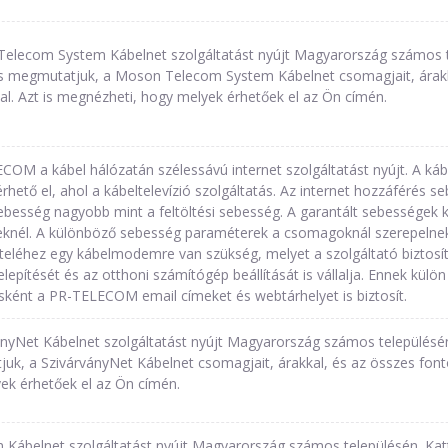
elecom System Kábelnet szolgáltatást nyújt Magyarország számos te
 megmutatjuk, a Moson Telecom System Kábelnet csomagjait, árakk
al. Azt is megnézheti, hogy melyek érhetőek el az Ön címén.
COM a kábel hálózatán szélessávú internet szolgáltatást nyújt. A káb
rhető el, ahol a kábeltelevízió szolgáltatás. Az internet hozzáférés 
 sebesség nagyobb mint a feltöltési sebesség. A garantált sebessége
knél. A különböző sebesség paraméterek a csomagoknál szerepelnek. 
teléhez egy kábelmodemre van szükség, melyet a szolgáltató bizto
telepítését és az otthoni számítógép beállítását is vállalja. Ennek külön
ésként a PR-TELECOM email címeket és webtárhelyet is biztosít.
ányNet Kábelnet szolgáltatást nyújt Magyarország számos településé
uk, a SzivárványNet Kábelnet csomagjait, árakkal, és az összes fonto
ek érhetőek el az Ön címén.
 Kábelnet szolgáltatást nyújt Magyarország számos településén. Ka