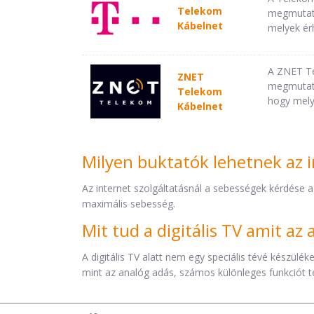
Telekom
megmutatj
Kábelnet
melyek ér
A ZNET Te
ZNET
megmutatj
Telekom
hogy mely
Kábelnet
Milyen buktatók lehetnek az i
Az internet szolgáltatásnál a sebességek kérdése a
maximális sebesség.
Mit tud a digitális TV amit a
A digitális TV alatt nem egy speciális tévé készül
mint az analóg adás, számos különleges funkciót t