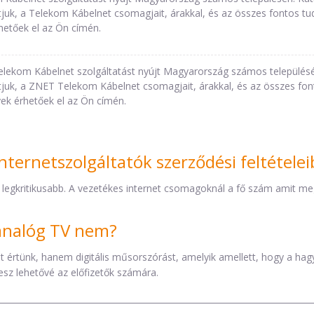
uk, a Telekom Kábelnet csomagjait, árakkal, és az összes fontos tud
hetőek el az Ön címén.
lekom Kábelnet szolgáltatást nyújt Magyarország számos településé
uk, a ZNET Telekom Kábelnet csomagjait, árakkal, és az összes fonto
ek érhetőek el az Ön címén.
nternetszolgáltatók szerződési feltétele
 legkritikusabb. A vezetékes internet csomagoknál a fő szám amit mega
z analóg TV nem?
éket értünk, hanem digitális műsorszórást, amelyik amellett, hogy a h
esz lehetővé az előfizetők számára.