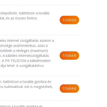
lepülésén. Kattintson a tovább
al, és az összes fontos
TOVÁBB
eles internet szolgáltatás azokon a
sebessége aszimmetrikus, azaz a
k kisebbek a névleges (maximum)
A kábeles internetszolgáltatás
TOVÁBB
sít. A PR-TELECOM a kábelmodem
 díja lehet. A szolgáltatáshoz
n. Kattintson a tovább gombra és
s tudnivalóval. Azt is megnézheti,
TOVÁBB
ttintson a tovább gombra és