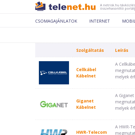
A netrisk.hu távközlés
összehasonlító portál
CSOMAGAJÁNLATOK
INTERNET
MOBI
Szolgáltatás
Leírás
A Cellkáb
Cellkábel
megmutatju
Kábelnet
melyek ér
A Giganet
Giganet
megmutatj
Kábelnet
melyek ér
A HWR-Tel
HWR-Telecom
megmutatj