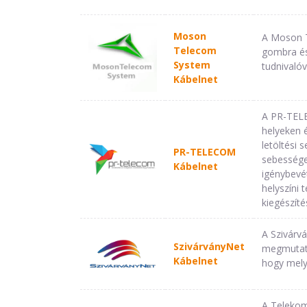
Moson
A Moson T
Telecom
gombra és
System
tudnivalóv
Kábelnet
A PR-TELE
helyeken é
letöltési
PR-TELECOM
sebessége
Kábelnet
igénybevé
helyszíni 
kiegészít
A Szivárv
SzivárványNet
megmutatj
Kábelnet
hogy mely
A Telekom