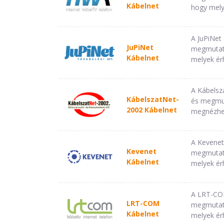
Kábelnet
hogy mely
A JuPiNet
JuPiNet
megmutatj
Kábelnet
melyek ér
A Kábelsz
KábelszatNet-
és megmut
2002 Kábelnet
megnézhet
A Kevenet
Kevenet
megmutatj
Kábelnet
melyek ér
A LRT-COM
LRT-COM
megmutatj
Kábelnet
melyek ér