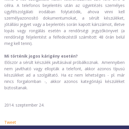
célra. A telefonos bejelentés után az ügyintézés személyes
ügyfélszolgálati irodában folytatódik, ahova vinni kell
személyazonosító dokumentumokat, a sérült készüléket,
jótállási jegyet vagy a bejelentés során kapott kárszámot, illetve
lopás vagy rongálás esetén a rendőrségi jegyzőkönyvet (a
rendőrségi feljelentést a felfedezéstől számított 48 órán belül
meg kell tenni).
Mi történik jogos kárigény esetén?
Először a sérült készülék javításával próbálkoznak. Amennyiben
nem javítható vagy ellopták a telefont, akkor azonos típusú
készüléket ad a szolgáltató. Ha ez nem lehetséges - pl. már
nincs forgalomban -, akkor azonos kategóriájú készüléket
biztosítanak.
2014. szeptember 24.
Tweet