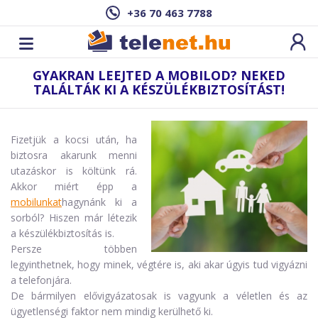
+36 70 463 7788
GYAKRAN LEEJTED A MOBILOD? NEKED
TALÁLTÁK KI A KÉSZÜLÉKBIZTOSÍTÁST!
Fizetjük a kocsi után, ha
biztosra akarunk menni
utazáskor is költünk rá.
Akkor miért épp a
mobilunkat
hagynánk ki a
sorból? Hiszen már létezik
a készülékbiztosítás is.
Persze többen
legyinthetnek, hogy minek, végtére is, aki akar úgyis tud vigyázni
a telefonjára.
De bármilyen elővigyázatosak is vagyunk a véletlen és az
ügyetlenségi faktor nem mindig kerülhető ki.