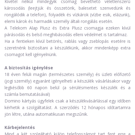
Kivétel nélkül mindegyik csomag bevethető véletlenszerű
károsodás (leejtjük és összetörik, balesetet szenvedünk és
rongálódik a telefon), folyadék és vízkárok (vízbe esik, elázunk),
elemi károk és harmadik személy általi rongálás esetén.
A Telekom Alap Plusz és Extra Plusz csomagja ezeken kívül
párásodás és belső meghibásodás elleni védelmet is tartalmaz.
Ha a fentieken kívül betörés, rablás vagy zseblopás esetére is
szeretnénk biztosítani a készülékünk, akkor mindenképp extra
csomagot kell igényelnünk.
A biztosítás igénylése
18 éven felüli magán (természetes személy) és üzleti előfizető
(jogi személy) egyaránt igényelheti a készülék vásárlásakor vagy
legkésőbb 60 napon belül (a sérülésmentes készülék és a
számla bemutatásával)
Domino kártyás ügyfelek csak a készülékvásárlással egy időben
kérhetik a szolgáltatást. A szerződés 12 hónapos időtartamra
jön létre, utána automatikusan megszűnik.
Kárbejelentés
Mind a két szolgáltató külön telefonszámot tart fent erre a