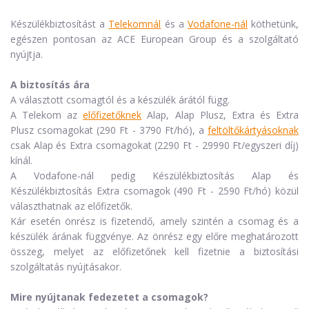
Készülékbiztosítást a
Telekomnál
és a
Vodafone-nál
köthetünk,
egészen pontosan az ACE European Group és a szolgáltató
nyújtja.
A biztosítás ára
A választott csomagtól és a készülék árától függ.
A Telekom az
előfizetőknek
Alap, Alap Plusz, Extra és Extra
Plusz csomagokat (290 Ft - 3790 Ft/hó), a
feltöltőkártyásoknak
csak Alap és Extra csomagokat (2290 Ft - 29990 Ft/egyszeri díj)
kínál.
A Vodafone-nál pedig Készülékbiztosítás Alap és
Készülékbiztosítás Extra csomagok (490 Ft - 2590 Ft/hó) közül
választhatnak az előfizetők.
Kár esetén önrész is fizetendő, amely szintén a csomag és a
készülék árának függvénye. Az önrész egy előre meghatározott
összeg, melyet az előfizetőnek kell fizetnie a biztosítási
szolgáltatás nyújtásakor.
Mire nyújtanak fedezetet a csomagok?