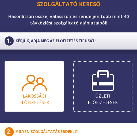
SZOLGÁLTATÓ KERESŐ
Hasonlítson össze, válasszon és rendeljen több mint 40
távközlési szolgáltató ajánlataiból!
KÉRJÜK, ADJA MEG AZ ELŐFIZETÉS TÍPUSÁT!
LAKOSSÁGI
ÜZLETI
ELŐ­FIZETÉSEK
ELŐ­FIZETÉSEK
MILYEN SZOLGÁLTATÁS ÉRDEKLI?