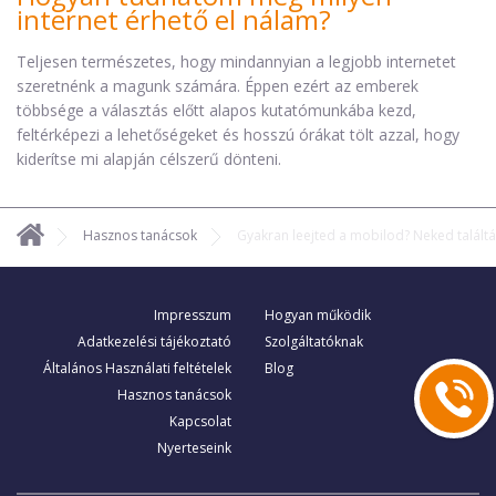
internet érhető el nálam?
Teljesen természetes, hogy mindannyian a legjobb internetet
szeretnénk a magunk számára. Éppen ezért az emberek
többsége a választás előtt alapos kutatómunkába kezd,
feltérképezi a lehetőségeket és hosszú órákat tölt azzal, hogy
kiderítse mi alapján célszerű dönteni.
Hasznos tanácsok
Gyakran leejted a mobilod? Neked találták
Impresszum
Hogyan működik
Adatkezelési tájékoztató
Szolgáltatóknak
Általános Használati feltételek
Blog
Hasznos tanácsok
Kapcsolat
Nyerteseink