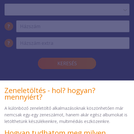
?
?
KERESÉS
Zeneletöltés - hol? hogyan?
mennyiért?
A különböző zeneletöltő alkalmazásoknak köszönhetően már
nemcsak egy-egy zeneszámot, hanem akár egész albumokat is
letölthetünk készülékeinkre, multimédiás eszközeinkre.
Hogyan tudhatom meg milyen