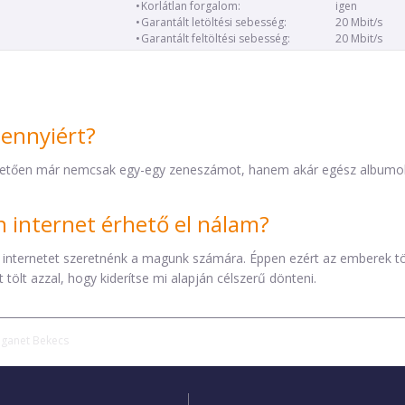
Korlátlan forgalom:
igen
Garantált letöltési sebesség:
20 Mbit/s
Garantált feltöltési sebesség:
20 Mbit/s
mennyiért?
etően már nemcsak egy-egy zeneszámot, hanem akár egész albumokat 
internet érhető el nálam?
 internetet szeretnénk a magunk számára. Éppen ezért az emberek t
tölt azzal, hogy kiderítse mi alapján célszerű dönteni.
iganet Bekecs