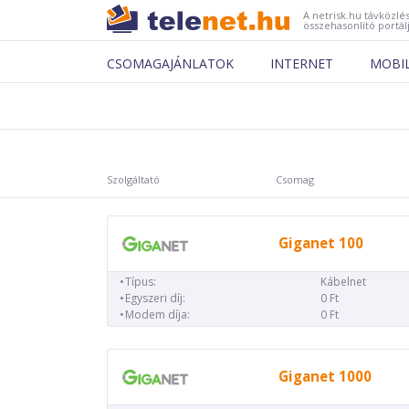
A netrisk.hu távközlés
összehasonlító portál
CSOMAGAJÁNLATOK
INTERNET
MOBI
Szolgáltató
Csomag
Giganet 100
Típus:
Kábelnet
Egyszeri díj:
0 Ft
Modem díja:
0 Ft
Giganet 1000