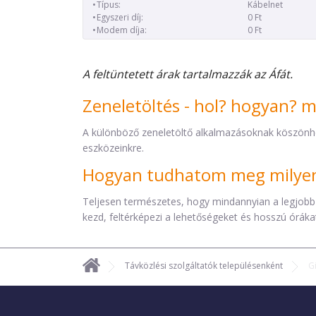
Típus:
Kábelnet
Egyszeri díj:
0 Ft
Modem díja:
0 Ft
A feltüntetett árak tartalmazzák az Áfát.
Zeneletöltés - hol? hogyan? 
A különböző zeneletöltő alkalmazásoknak köszönh
eszközeinkre.
Hogyan tudhatom meg milyen 
Teljesen természetes, hogy mindannyian a legjobb
kezd, feltérképezi a lehetőségeket és hosszú órákat 
Távközlési szolgáltatók településenként
G