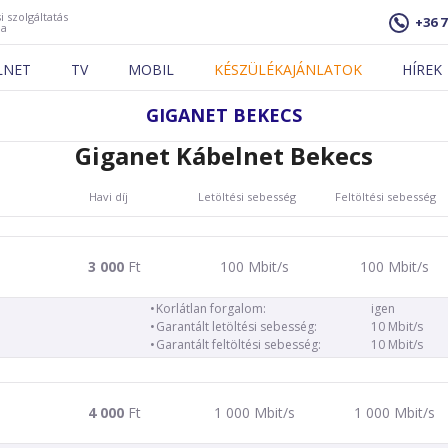
i szolgáltatás
+36 7
ja
LNET
TV
MOBIL
KÉSZÜLÉKAJÁNLATOK
HÍREK
GIGANET BEKECS
Giganet Kábelnet Bekecs
Havi díj
Letöltési sebesség
Feltöltési sebesség
3 000
Ft
100 Mbit/s
100 Mbit/s
Korlátlan forgalom:
igen
Garantált letöltési sebesség:
10 Mbit/s
Garantált feltöltési sebesség:
10 Mbit/s
4 000
Ft
1 000 Mbit/s
1 000 Mbit/s