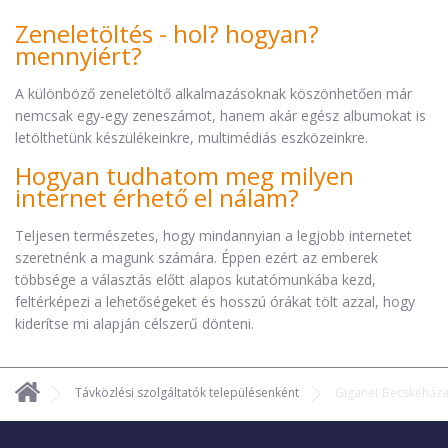
Zeneletöltés - hol? hogyan?
mennyiért?
A különböző zeneletöltő alkalmazásoknak köszönhetően már
nemcsak egy-egy zeneszámot, hanem akár egész albumokat is
letölthetünk készülékeinkre, multimédiás eszközeinkre.
Hogyan tudhatom meg milyen
internet érhető el nálam?
Teljesen természetes, hogy mindannyian a legjobb internetet
szeretnénk a magunk számára. Éppen ezért az emberek
többsége a választás előtt alapos kutatómunkába kezd,
feltérképezi a lehetőségeket és hosszú órákat tölt azzal, hogy
kiderítse mi alapján célszerű dönteni.
Távközlési szolgáltatók településenként
Giganet Becskeház