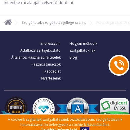
kiderítse mi alapján célszerű dönteni.
Szolgáltatók szolgáltatás jellege szerint
Földi sugárzású TV s
Impresszum
Hogyan működik
Adatkezelési tájékoztató
Szolgáltatóknak
Általános Használati feltételek
Blog
Hasznos tanácsok
Kapcsolat
Nyerteseink
A cookie-k segítenek szolgáltatásaink biztosításában. Szolgáltatásaink
használatával ön beleegyezik a cookie-k használatába.
OK
További információ