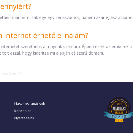
mennyiért?
etően már nemcsak egy-egy zeneszámot, hanem akár egész albumokat 
internet érhető el nálam?
 internetet szeretnénk a magunk számára. Éppen ezért az emberek t
tölt azzal, hogy kiderítse mi alapján célszerű dönteni.
irect One TV
Hasznos tanácsok
Kapcsolat
Nyerteseink