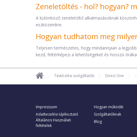
Zeneletöltés - hol? hogyan? 
A különböző zeneletöltő alkalmazásoknak köszönh
eszközeinkre.
Hogyan tudhatom meg milyen 
Teljesen természetes, hogy mindannyian a legjobb
kezd, feltérképezi a lehetőségeket és hosszú órákat 
Távközlési szolgáltatók
Direct One
D
Impresszum
Hogyan működik
Adatkezelési tájékoztató
Szolgáltatóknak
Általános Használati
Blog
feltételek