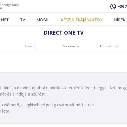
i szolgáltatás
+36 7
ja
LNET
TV
MOBIL
KÉSZÜLÉKAJÁNLATOK
HÍREK
DIRECT ONE TV
Havi díj
TV csatorna
HD csatorna
tt kínálja mindenütt ahol rendelkezik területi lefedettséggel. Azt, h
ét és elindítja a szűrést.
elérhető, a legkisebbel pedig csatornát nézhetünk.
lista: