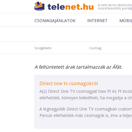
A netrisk.hu távközlés
összehasonlító portál
CSOMAGAJÁNLATOK
INTERNET
MOBI
Szolgáltató
Csomag
A feltüntetett árak tartalmazzák az Áfát.
Direct one tv csomagokról
A(z) Direct One TV csomagjait havi Ft és Ft közö
elérhetőek, könnyen kiderítheti, ha megadja a cím
A legnagyobb Direct One TV csomagban csatorna 
Persze elérhetőek más csomagok is, íme a teljes 