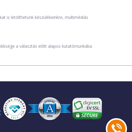
is letölthetünk készülékeinkre, multimédiás
öbbsége a választás előtt alapos kutatómunkába