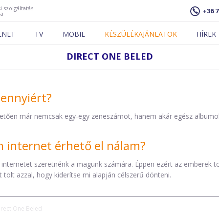
i szolgáltatás
+36 7
ja
LNET
TV
MOBIL
KÉSZÜLÉKAJÁNLATOK
HÍREK
DIRECT ONE BELED
mennyiért?
etően már nemcsak egy-egy zeneszámot, hanem akár egész albumokat 
internet érhető el nálam?
 internetet szeretnénk a magunk számára. Éppen ezért az emberek t
tölt azzal, hogy kiderítse mi alapján célszerű dönteni.
irect One Beled