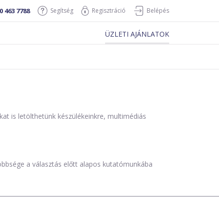
0 463 7788
Segítség
Regisztráció
Belépés
ÜZLETI AJÁNLATOK
is letölthetünk készülékeinkre, multimédiás
öbbsége a választás előtt alapos kutatómunkába