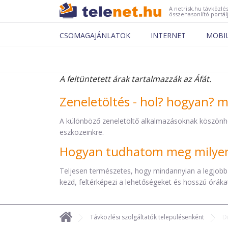
A netrisk.hu távközlés
összehasonlító portál
CSOMAGAJÁNLATOK
INTERNET
MOBI
A feltüntetett árak tartalmazzák az Áfát.
Zeneletöltés - hol? hogyan? 
A különböző zeneletöltő alkalmazásoknak köszönh
eszközeinkre.
Hogyan tudhatom meg milyen 
Teljesen természetes, hogy mindannyian a legjobb
kezd, feltérképezi a lehetőségeket és hosszú órákat 
Távközlési szolgáltatók településenként
D