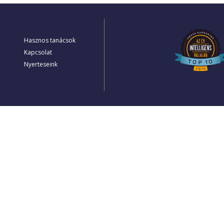
Hasznos tanácsok
Kapcsolat
Nyerteseink