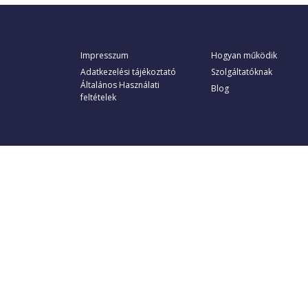
Impresszum
Hogyan működik
Adatkezelési tájékoztató
Szolgáltatóknak
Általános Használati
Blog
feltételek