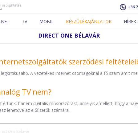
i szolgáltatás
+36 7
ja
LNET
TV
MOBIL
KÉSZÜLÉKAJÁNLATOK
HÍREK
DIRECT ONE BÉLAVÁR
nternetszolgáltatók szerződési feltétele
 legkritikusabb. A vezetékes internet csomagoknál a fő szám amit mega
z analóg TV nem?
éket értünk, hanem digitális műsorszórást, amelyik amellett, hogy a h
esz lehetővé az előfizetők számára.
irect One Bélavár