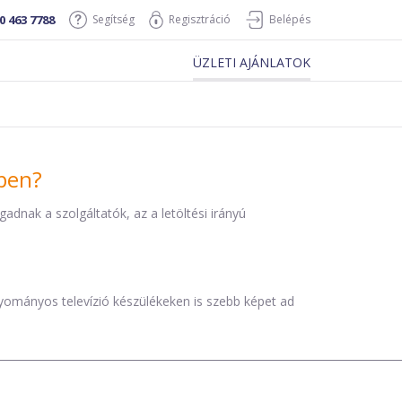
0 463 7788
Segítség
Regisztráció
Belépés
ÜZLETI AJÁNLATOK
iben?
dnak a szolgáltatók, az a letöltési irányú
agyományos televízió készülékeken is szebb képet ad