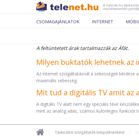
A netrisk.hu távközlés
összehasonlító portál
CSOMAGAJÁNLATOK
INTERNET
MOBI
A feltüntetett árak tartalmazzák az Áfát.
Milyen buktatók lehetnek az i
Az internet szolgáltatásnál a sebességek kérdése a
maximális sebesség.
Mit tud a digitális TV amit a
A digitális TV alatt nem egy speciális tévé készül
mint az analóg adás, számos különleges funkciót t
Távközlési szolgáltatók településenként
D