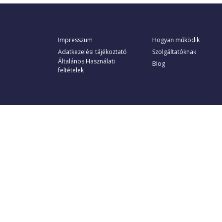
Impresszum
Hogyan működik
Adatkezelési tájékoztató
Szolgáltatóknak
Általános Használati
Blog
feltételek