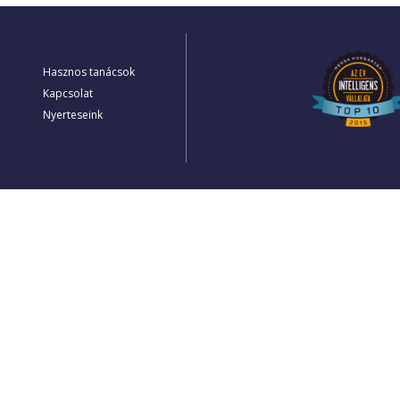
Hasznos tanácsok
Kapcsolat
Nyerteseink