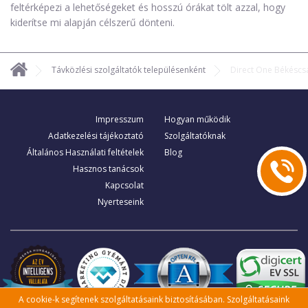
feltérképezi a lehetőségeket és hosszú órákat tölt azzal, hogy
kiderítse mi alapján célszerű dönteni.
Távközlési szolgáltatók településenként
Direct One Békésc
Impresszum
Hogyan működik
Adatkezelési tájékoztató
Szolgáltatóknak
Általános Használati feltételek
Blog
Hasznos tanácsok
Kapcsolat
Nyerteseink
A cookie-k segítenek szolgáltatásaink biztosításában. Szolgáltatásaink