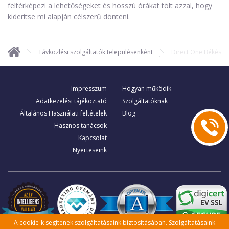
feltérképezi a lehetőségeket és hosszú órákat tölt azzal, hogy
kiderítse mi alapján célszerű dönteni.
Távközlési szolgáltatók településenként
Direct One Békés
Impresszum
Hogyan működik
Adatkezelési tájékoztató
Szolgáltatóknak
Általános Használati feltételek
Blog
Hasznos tanácsok
Kapcsolat
Nyerteseink
A cookie-k segítenek szolgáltatásaink biztosításában. Szolgáltatásaink