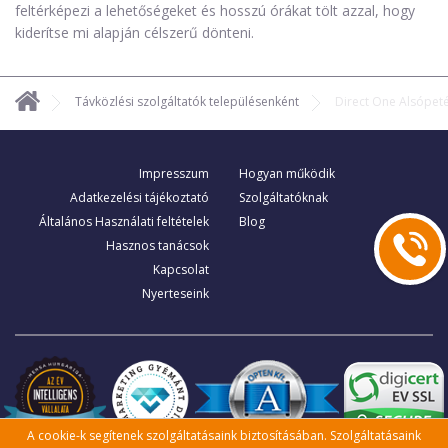
feltérképezi a lehetőségeket és hosszú órákat tölt azzal, hogy
kiderítse mi alapján célszerű dönteni.
Távközlési szolgáltatók településenként
Direct One Alsópet
Impresszum
Hogyan működik
Adatkezelési tájékoztató
Szolgáltatóknak
Általános Használati feltételek
Blog
Hasznos tanácsok
Kapcsolat
Nyerteseink
A cookie-k segítenek szolgáltatásaink biztosításában. Szolgáltatásaink