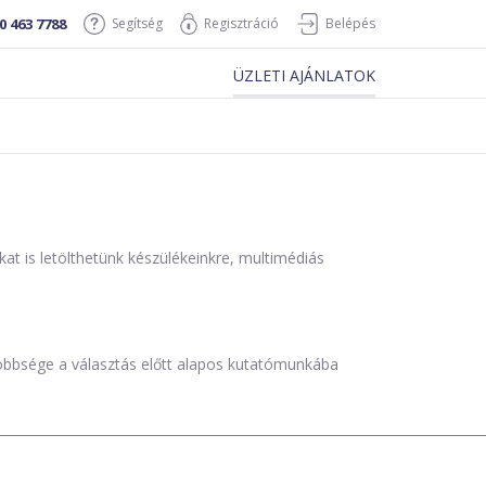
0 463 7788
Segítség
Regisztráció
Belépés
ÜZLETI AJÁNLATOK
is letölthetünk készülékeinkre, multimédiás
öbbsége a választás előtt alapos kutatómunkába