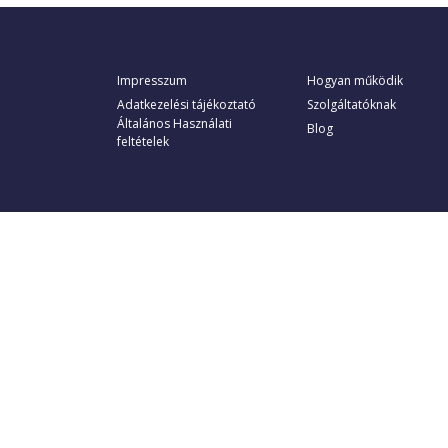
Impresszum
Hogyan működik
Adatkezelési tájékoztató
Szolgáltatóknak
Általános Használati
Blog
feltételek