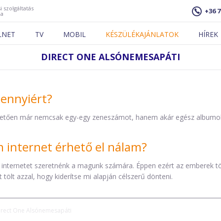
i szolgáltatás
+36 7
ja
LNET
TV
MOBIL
KÉSZÜLÉKAJÁNLATOK
HÍREK
DIRECT ONE ALSÓNEMESAPÁTI
mennyiért?
etően már nemcsak egy-egy zeneszámot, hanem akár egész albumokat 
internet érhető el nálam?
 internetet szeretnénk a magunk számára. Éppen ezért az emberek t
tölt azzal, hogy kiderítse mi alapján célszerű dönteni.
irect One Alsónemesapáti