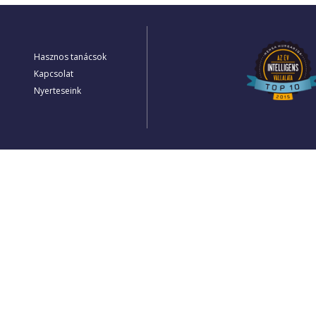
Hasznos tanácsok
Kapcsolat
Nyerteseink