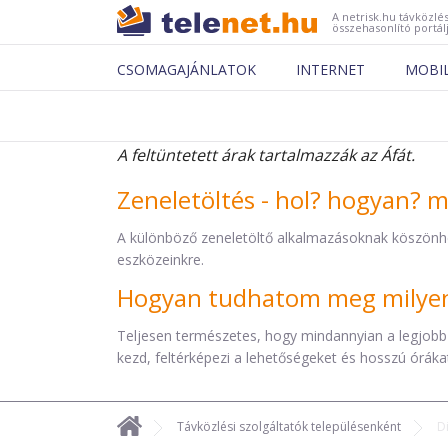
A netrisk.hu távközlés
összehasonlító portál
CSOMAGAJÁNLATOK
INTERNET
MOBI
A feltüntetett árak tartalmazzák az Áfát.
Zeneletöltés - hol? hogyan? 
A különböző zeneletöltő alkalmazásoknak köszönh
eszközeinkre.
Hogyan tudhatom meg milyen 
Teljesen természetes, hogy mindannyian a legjobb
kezd, feltérképezi a lehetőségeket és hosszú órákat 
Távközlési szolgáltatók településenként
D