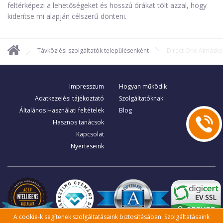
feltérképezi a lehetőségeket és hosszú órákat tölt azzal, hogy
kiderítse mi alapján célszerű dönteni.
Távközlési szolgáltatók településenként
Direct One Almáske
Impresszum
Hogyan működik
Adatkezelési tájékoztató
Szolgáltatóknak
Általános Használati feltételek
Blog
Hasznos tanácsok
Kapcsolat
Nyerteseink
A cookie-k segítenek szolgáltatásaink biztosításában. Szolgáltatásaink