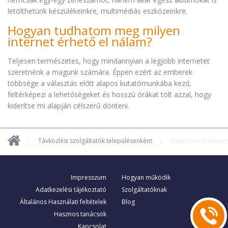
letölthetünk készülékeinkre, multimédiás eszközeinkre.
Hogyan tudhatom meg milyen
internet érhető el nálam?
Teljesen természetes, hogy mindannyian a legjobb internetet
szeretnénk a magunk számára. Éppen ezért az emberek
többsége a választás előtt alapos kutatómunkába kezd,
feltérképezi a lehetőségeket és hosszú órákat tölt azzal, hogy
kiderítse mi alapján célszerű dönteni.
Távközlési szolgáltatók településenként
DataTrans Bakonyc
Impresszum
Hogyan működik
Adatkezelési tájékoztató
Szolgáltatóknak
Általános Használati feltételek
Blog
Hasznos tanácsok
Kapcsolat