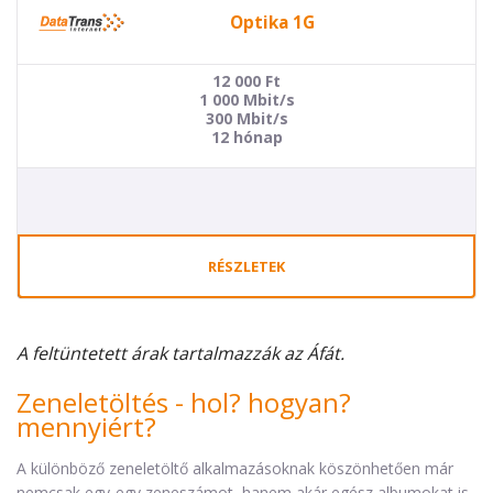
Optika 1G
12 000
Ft
1 000 Mbit/s
300 Mbit/s
12 hónap
RÉSZLETEK
A feltüntetett árak tartalmazzák az Áfát.
Zeneletöltés - hol? hogyan?
mennyiért?
A különböző zeneletöltő alkalmazásoknak köszönhetően már
nemcsak egy-egy zeneszámot, hanem akár egész albumokat is