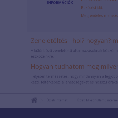
INFORMÁCIÓK
Bekötési idő:
Megrendelés menete:
Zeneletöltés - hol? hogyan? 
A különböző zeneletöltő alkalmazásoknak köszönh
eszközeinkre.
Hogyan tudhatom meg milyen 
Teljesen természetes, hogy mindannyian a legjobb
kezd, feltérképezi a lehetőségeket és hosszú órákat 
Üzleti Internet
Üzleti Mikrohullámú interne