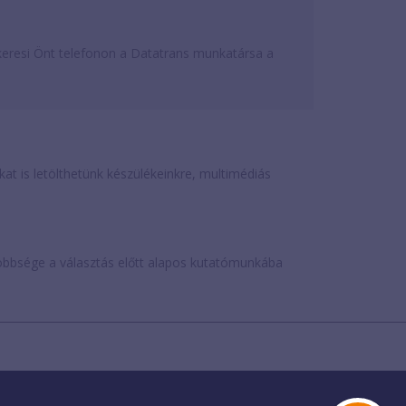
eresi Önt telefonon a Datatrans munkatársa a
is letölthetünk készülékeinkre, multimédiás
öbbsége a választás előtt alapos kutatómunkába