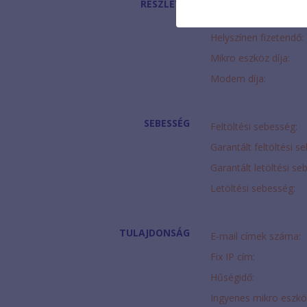
RÉSZLETEI
Egyszeri díj:
Helyszínen fizetendő:
Mikro eszköz díja:
Modem díja:
SEBESSÉG
Feltöltési sebesség:
Garantált feltöltési s
Garantált letöltési se
Letöltési sebesség:
TULAJDONSÁG
E-mail címek száma:
Fix IP cím:
Hűségidő:
Ingyenes mikro eszkö