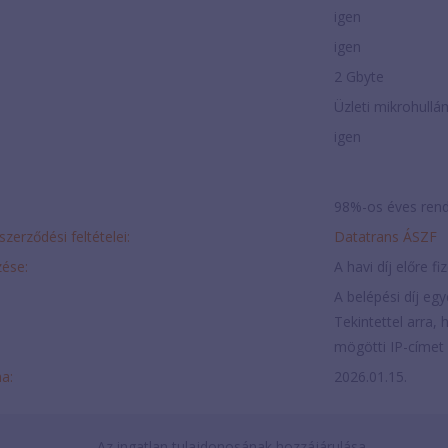
igen
igen
2 Gbyte
Üzleti mikrohullá
igen
98%-os éves rend
szerződési feltételei:
Datatrans ÁSZF
ése:
A havi díj előre fi
A belépési díj egy
Tekintettel arra,
mögötti IP-címet o
ma:
2026.01.15.
Az ingatlan tulajdonosának hozzájárulása