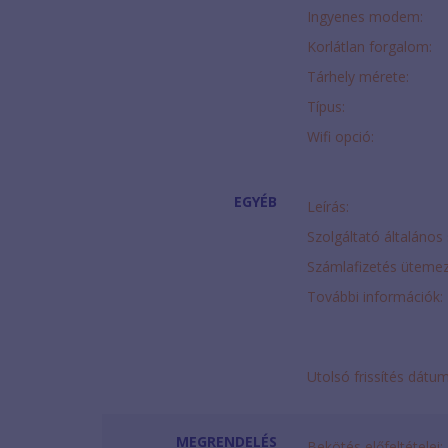
Ingyenes modem:
Korlátlan forgalom:
Tárhely mérete:
Típus:
Wifi opció:
EGYÉB
Leírás:
Szolgáltató általános 
Számlafizetés ütemez
További információk:
Utolsó frissítés dátu
MEGRENDELÉS
Bekötés előfeltételei: