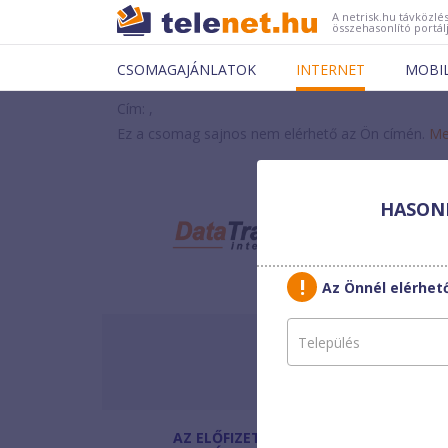
A netrisk.hu távközlés
összehasonlító portál
CSOMAGAJÁNLATOK
INTERNET
MOBI
Cím: ,
Ez a csomag sajnos nem elérhető az Ön címén.
Me
HASONL
Data
Egyed
Az Önnél elérhe
2 éves hűségidővel
3 éves hűségidővel
AZ ELŐFIZETÉS
Havi díj
: