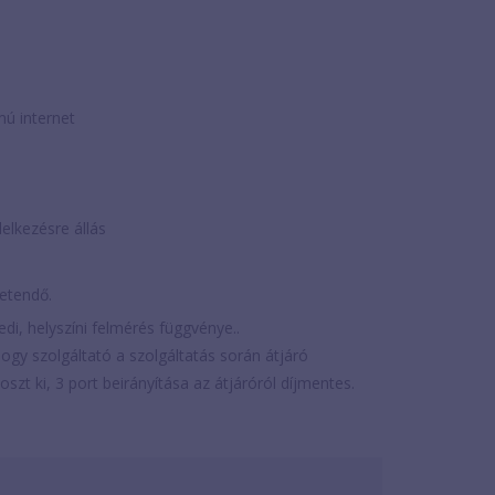
mú internet
elkezésre állás
zetendő.
edi, helyszíni felmérés függvénye..
 hogy szolgáltató a szolgáltatás során átjáró
szt ki, 3 port beirányítása az átjáróról díjmentes.