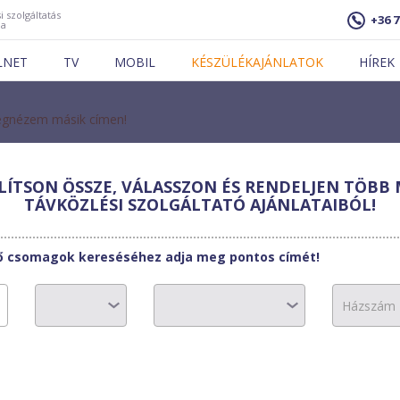
i szolgáltatás
+36 7
ja
LNET
TV
MOBIL
KÉSZÜLÉKAJÁNLATOK
HÍREK
gnézem másik címen!
ÍTSON ÖSSZE, VÁLASSZON ÉS RENDELJEN TÖBB 
Trans
TÁVKÖZLÉSI SZOLGÁLTATÓ AJÁNLATAIBÓL!
i bérelt vonali 50
tő csomagok kereséséhez adja meg pontos címét!
 50000 Ft/hó
 45000 Ft/hó
60000 Ft