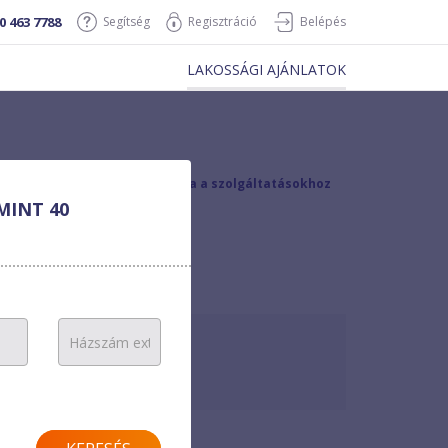
0 463 7788
Segítség
Regisztráció
Belépés
LAKOSSÁGI AJÁNLATOK
vissza a szolgáltatásokhoz
MINT 40