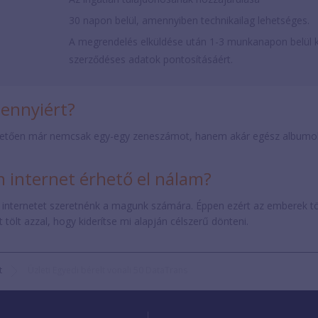
30 napon belül, amennyiben technikailag lehetséges.
A megrendelés elküldése után 1-3 munkanapon belül k
szerződéses adatok pontosításáért.
mennyiért?
etően már nemcsak egy-egy zeneszámot, hanem akár egész albumokat 
internet érhető el nálam?
 internetet szeretnénk a magunk számára. Éppen ezért az emberek t
tölt azzal, hogy kiderítse mi alapján célszerű dönteni.
t
Üzleti Egyedi bérelt vonali 50 DataTrans