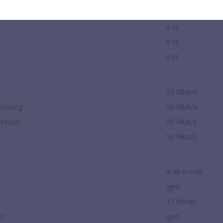
-
0 Ft
0 Ft
0 Ft
50 Mbit/s
ebesség:
50 Mbit/s
besség:
50 Mbit/s
50 Mbit/s
4 db e-mail
igen
12 hónap
z:
igen