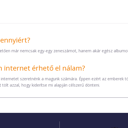
mennyiért?
etően már nemcsak egy-egy zeneszámot, hanem akár egész albumokat 
internet érhető el nálam?
 internetet szeretnénk a magunk számára. Éppen ezért az emberek t
tölt azzal, hogy kiderítse mi alapján célszerű dönteni.