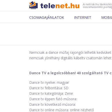
A netrisk.hu távközlés
összehasonlító portál
CSOMAGAJÁNLATOK
INTERNET
MOBI
Nemcsak a dance műfaj rajongói lelhetik kedvüket 
nemcsak jónéhány digitális kábeltv csatornán lehet 
Dance TV a legolcsóbban! 40 szolgáltató TV c
Dance tv nyelve: magyar
Dance tv felbontása: SD
Dance tv kategóriája: Zene
Dance tv éppen futó műsora:
Dance tv következő műsora:
Dance tv online műsora: online nézhető