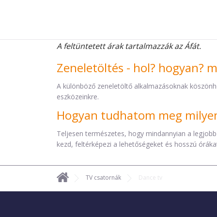
A feltüntetett árak tartalmazzák az Áfát.
Zeneletöltés - hol? hogyan? 
A különböző zeneletöltő alkalmazásoknak köszönh
eszközeinkre.
Hogyan tudhatom meg milyen 
Teljesen természetes, hogy mindannyian a legjobb
kezd, feltérképezi a lehetőségeket és hosszú órákat 
TV csatornák
Dance tv