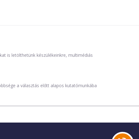
is letölthetünk készülékeinkre, multimédiás
öbbsége a választás előtt alapos kutatómunkába