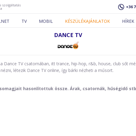
i szolgáltatás
+36 7
ja
LNET
TV
MOBIL
KÉSZÜLÉKAJÁNLATOK
HÍREK
DANCE TV
a Dance TV csatornában, itt trance, hip-hop, r&b, house, club sőt 
nézni, létezik Dance TV online, így bárki nézheti a műsort.
somagjait hasonlítottuk össze. Árak, csatornák, hűségidő stb