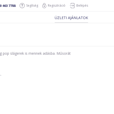
0 463 7788
Segítség
Regisztráció
Belépés
ÜZLETI AJÁNLATOK
még pop slágerek is mennek adásba. Műsorát
.