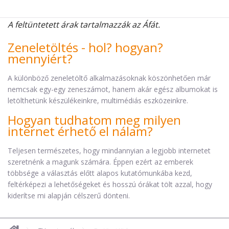
A feltüntetett árak tartalmazzák az Áfát.
Zeneletöltés - hol? hogyan?
mennyiért?
A különböző zeneletöltő alkalmazásoknak köszönhetően már
nemcsak egy-egy zeneszámot, hanem akár egész albumokat is
letölthetünk készülékeinkre, multimédiás eszközeinkre.
Hogyan tudhatom meg milyen
internet érhető el nálam?
Teljesen természetes, hogy mindannyian a legjobb internetet
szeretnénk a magunk számára. Éppen ezért az emberek
többsége a választás előtt alapos kutatómunkába kezd,
feltérképezi a lehetőségeket és hosszú órákat tölt azzal, hogy
kiderítse mi alapján célszerű dönteni.