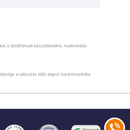
is letölthetünk készülékeinkre, multimédiás
öbbsége a választás előtt alapos kutatómunkába