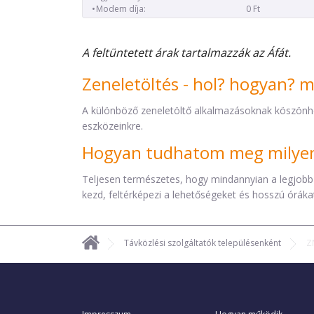
Modem díja:
0 Ft
A feltüntetett árak tartalmazzák az Áfát.
Zeneletöltés - hol? hogyan? 
A különböző zeneletöltő alkalmazásoknak köszönh
eszközeinkre.
Hogyan tudhatom meg milyen 
Teljesen természetes, hogy mindannyian a legjobb
kezd, feltérképezi a lehetőségeket és hosszú órákat 
Távközlési szolgáltatók településenként
Z