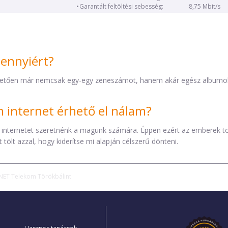
Garantált feltöltési sebesség:
8,75 Mbit/s
mennyiért?
etően már nemcsak egy-egy zeneszámot, hanem akár egész albumokat 
internet érhető el nálam?
 internetet szeretnénk a magunk számára. Éppen ezért az emberek t
tölt azzal, hogy kiderítse mi alapján célszerű dönteni.
NET Telekom Törökbálint