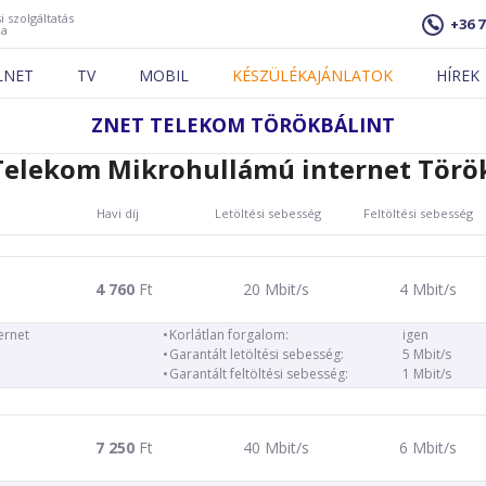
i szolgáltatás
+36 7
ja
LNET
TV
MOBIL
KÉSZÜLÉKAJÁNLATOK
HÍREK
ZNET TELEKOM TÖRÖKBÁLINT
elekom Mikrohullámú internet Törö
Havi díj
Letöltési sebesség
Feltöltési sebesség
4 760
Ft
20 Mbit/s
4 Mbit/s
ernet
Korlátlan forgalom:
igen
Garantált letöltési sebesség:
5 Mbit/s
Garantált feltöltési sebesség:
1 Mbit/s
7 250
Ft
40 Mbit/s
6 Mbit/s