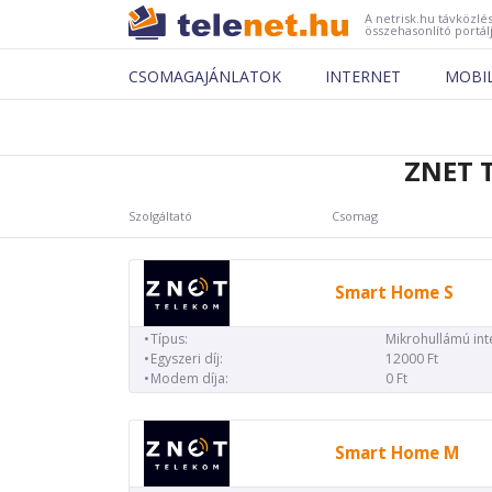
A netrisk.hu távközlés
összehasonlító portál
CSOMAGAJÁNLATOK
INTERNET
MOBI
ZNET T
Szolgáltató
Csomag
Smart Home S
Típus:
Mikrohullámú int
Egyszeri díj:
12000 Ft
Modem díja:
0 Ft
Smart Home M