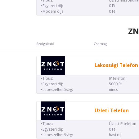
Típus:
Üzleti mikrohull
Egyszeri díj:
0 Ft
Modem díja:
0 Ft
ZN
Szolgáltató
Csomag
Lakossági Telefon
Típus:
IP telefon
Egyszeri díj:
5000 Ft
Lebeszélhetőség:
nincs
Üzleti Telefon
Típus:
Üzleti IP telefon
Egyszeri díj:
0 Ft
Lebeszélhetőség:
havi díj