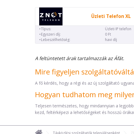
Üzleti Telefon XL
Típus:
Üzleti IP telefon
Egyszeri díj:
0 Ft
Lebeszélhetőség:
havi díj
A feltüntetett árak tartalmazzák az Áfát.
Mire figyeljen szolgáltatóvált
A fő kérdés, hogy a régi és az új szolgáltató ugyana
Hogyan tudhatom meg milyen 
Teljesen természetes, hogy mindannyian a legjobb
kezd, feltérképezi a lehetőségeket és hosszú órákat 
Távközlési szolgáltatók településenként
Z