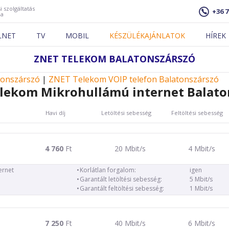
i szolgáltatás
+36 7
ja
LNET
TV
MOBIL
KÉSZÜLÉKAJÁNLATOK
HÍREK
ZNET TELEKOM BALATONSZÁRSZÓ
tonszárszó
|
ZNET Telekom VOIP telefon Balatonszárszó
lekom Mikrohullámú internet Balato
Havi díj
Letöltési sebesség
Feltöltési sebesség
4 760
Ft
20 Mbit/s
4 Mbit/s
ernet
Korlátlan forgalom:
igen
Garantált letöltési sebesség:
5 Mbit/s
Garantált feltöltési sebesség:
1 Mbit/s
7 250
Ft
40 Mbit/s
6 Mbit/s