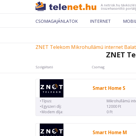
A netrisk.hu távközlés
összehasonlító portál
CSOMAGAJÁNLATOK
INTERNET
MOBI
ZNET Telekom Mikrohullámú internet Bala
ZNET Te
Szolgáltató
Csomag
Smart Home S
Típus:
Mikrohullámú int
Egyszeri díj:
12000 Ft
Modem díja:
0 Ft
Smart Home M