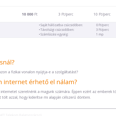
10 000
Ft
3 Ft/perc
10 Ft/perc
Saját hálózatba csúcsidőben:
0 Ft/perc
Távolsági csúcsidőben:
3 Ft/perc
Számlázási egység:
1 mp
ásnál?
zon a fizikai vonalon nyújtja-e a szolgáltatást?
internet érhető el nálam?
 internetet szeretnénk a magunk számára. Éppen ezért az emberek t
tölt azzal, hogy kiderítse mi alapján célszerű dönteni.
NET Telekom Balatonszárszó