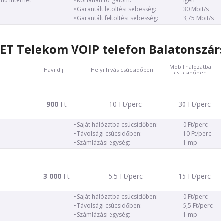
ámú internet
Korlátlan forgalom:
igen
Garantált letöltési sebesség:
30 Mbit/s
Garantált feltöltési sebesség:
8,75 Mbit/s
ET Telekom VOIP telefon Balatonszár
Mobil hálózatba
Havi díj
Helyi hívás csúcsidőben
csúcsidőben
900
Ft
10 Ft/perc
30 Ft/perc
Saját hálózatba csúcsidőben:
0 Ft/perc
Távolsági csúcsidőben:
10 Ft/perc
Számlázási egység:
1 mp
3 000
Ft
5.5 Ft/perc
15 Ft/perc
Saját hálózatba csúcsidőben:
0 Ft/perc
Távolsági csúcsidőben:
5,5 Ft/perc
Számlázási egység:
1 mp