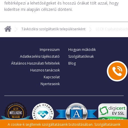
feltérképezi a lehetőségeket és hosszú órákat tölt azzal, hogy
kiderítse mi alapján célszerű dönteni.
Távközlési szolgáltatók településenként
LCCK Csabaszabadi
Impresszum
Hogyan működik
Adatkezelési tájékoztató
Szolgáltatóknak
Általános Használati feltételek
Blog
Hasznos tanácsok
Kapcsolat
Nyerteseink
A cookie-k segítenek szolgáltatásaink biztosításában. Szolgáltatásaink