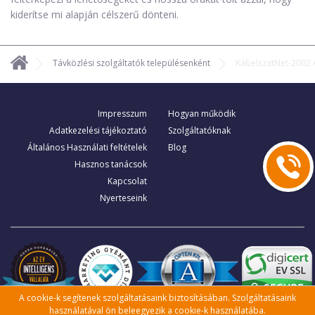
kiderítse mi alapján célszerű dönteni.
Távközlési szolgáltatók településenként
KábelszatNet-2002
Impresszum
Hogyan működik
Adatkezelési tájékoztató
Szolgáltatóknak
Általános Használati feltételek
Blog
Hasznos tanácsok
Kapcsolat
Nyerteseink
A cookie-k segítenek szolgáltatásaink biztosításában. Szolgáltatásaink
használatával ön beleegyezik a cookie-k használatába.