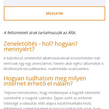
RÉSZLETEK
A feltüntetett árak tartalmazzák az Áfát.
Zeneletöltés - hol? hogyan?
mennyiért?
A különböző zeneletöltő alkalmazásoknak köszönhetően már
nemcsak egy-egy zeneszámot, hanem akár egész albumokat is
letölthetünk készülékeinkre, multimédiás eszközeinkre.
Hogyan tudhatom meg milyen
internet érhető el nálam?
Teljesen természetes, hogy mindannyian a legjobb internetet
szeretnénk a magunk számára. Éppen ezért az emberek
többsége a választás előtt alapos kutatómunkába kezd,
feltérképezi a lehetőségeket és hosszú órákat tölt azzal, hogy