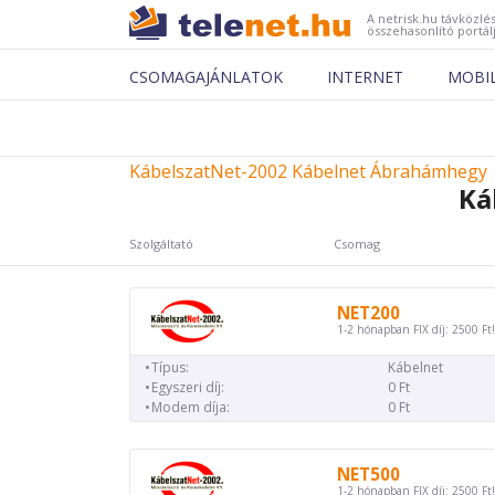
A netrisk.hu távközlés
összehasonlító portál
CSOMAGAJÁNLATOK
INTERNET
MOBI
KábelszatNet-2002 Kábelnet Ábrahámhegy
Ká
Szolgáltató
Csomag
NET200
1-2 hónapban FIX díj: 2500 Ft!
Típus:
Kábelnet
Egyszeri díj:
0 Ft
Modem díja:
0 Ft
NET500
1-2 hónapban FIX díj: 2500 Ft!