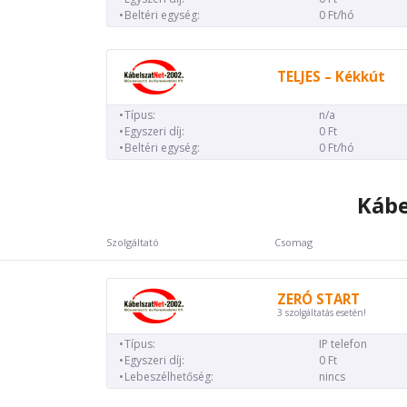
Beltéri egység:
0 Ft/hó
TELJES – Kékkút
Típus:
n/a
Egyszeri díj:
0 Ft
Beltéri egység:
0 Ft/hó
Kábe
Szolgáltató
Csomag
ZERÓ START
3 szolgáltatás esetén!
Típus:
IP telefon
Egyszeri díj:
0 Ft
Lebeszélhetőség:
nincs