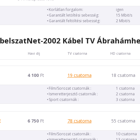
Korlátlan forgalom:
igen
Garantált letöltési sebesség:
15 Mbit/s
Garantált feltöltési sebesség:
2 Mbit/s
belszatNet-2002 Kábel TV Ábrahámh
Havi díj
TV csatorna
HD csatorna
4 100
Ft
19 csatorna
18 csatorna
Film/Sorozat csatornák :
1 csatorna
Ismeretterjesztő csatornák :
2 csatorna
Sport csatornák :
3 csatorna
t
6 750
Ft
78 csatorna
55 csatorna
Film/Sorozat csatornák :
10 csatorna
Ismeretterjesztő csatornák :
13 csatorna