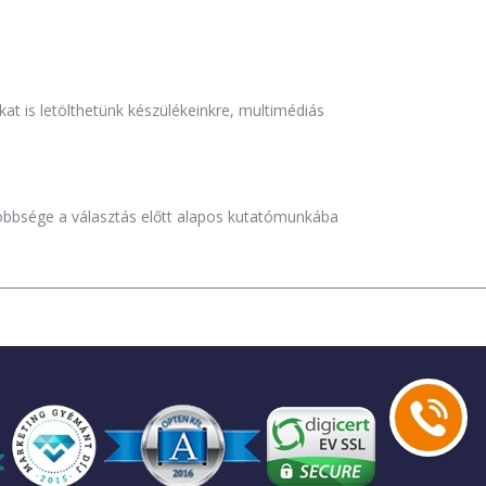
is letölthetünk készülékeinkre, multimédiás
öbbsége a választás előtt alapos kutatómunkába