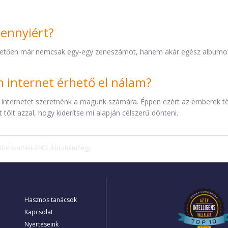
mennyiért?
etően már nemcsak egy-egy zeneszámot, hanem akár egész albumokat 
internet érhető el nálam?
 internetet szeretnénk a magunk számára. Éppen ezért az emberek t
tölt azzal, hogy kiderítse mi alapján célszerű dönteni.
ábelszatNet-2002 Ábrahámhegy
Hasznos tanácsok
Kapcsolat
Nyerteseink