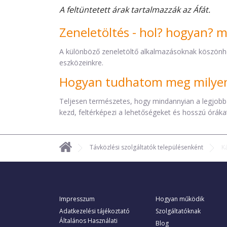
A feltüntetett árak tartalmazzák az Áfát.
Zeneletöltés - hol? hogyan? 
A különböző zeneletöltő alkalmazásoknak köszönh
eszközeinkre.
Hogyan tudhatom meg milyen 
Teljesen természetes, hogy mindannyian a legjobb
kezd, feltérképezi a lehetőségeket és hosszú órákat 
Távközlési szolgáltatók településenként
K
Impresszum
Hogyan működik
Adatkezelési tájékoztató
Szolgáltatóknak
Általános Használati
Blog