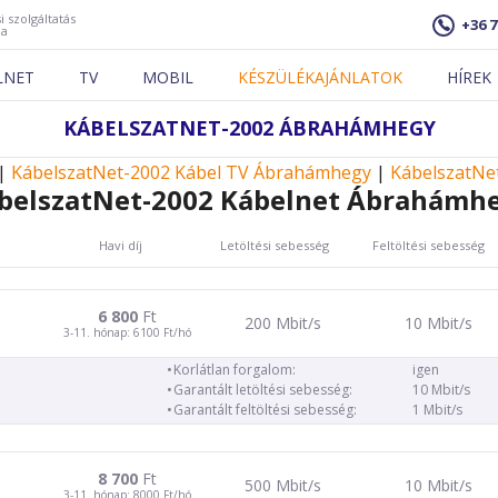
i szolgáltatás
+36 7
ja
LNET
TV
MOBIL
KÉSZÜLÉKAJÁNLATOK
HÍREK
KÁBELSZATNET-2002 ÁBRAHÁMHEGY
|
KábelszatNet-2002 Kábel TV Ábrahámhegy
|
KábelszatNe
belszatNet-2002 Kábelnet Ábrahámh
Havi díj
Letöltési sebesség
Feltöltési sebesség
6 800
Ft
200 Mbit/s
10 Mbit/s
3-11. hónap: 6100 Ft/hó
Korlátlan forgalom:
igen
Garantált letöltési sebesség:
10 Mbit/s
Garantált feltöltési sebesség:
1 Mbit/s
8 700
Ft
500 Mbit/s
10 Mbit/s
3-11. hónap: 8000 Ft/hó