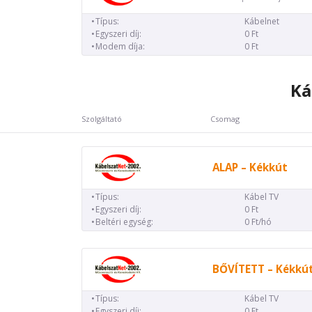
Típus:
Kábelnet
Egyszeri díj:
0 Ft
Modem díja:
0 Ft
Ká
Szolgáltató
Csomag
ALAP – Kékkút
Típus:
Kábel TV
Egyszeri díj:
0 Ft
Beltéri egység:
0 Ft/hó
BŐVÍTETT – Kékkú
Típus:
Kábel TV
Egyszeri díj:
0 Ft