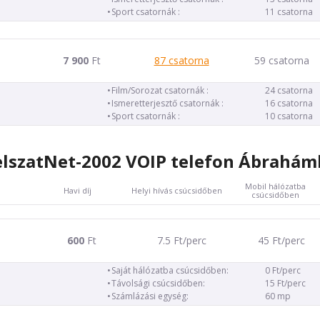
Sport csatornák :
11 csatorna
7 900
Ft
87 csatorna
59 csatorna
Film/Sorozat csatornák :
24 csatorna
Ismeretterjesztő csatornák :
16 csatorna
Sport csatornák :
10 csatorna
lszatNet-2002 VOIP telefon Ábrahá
Mobil hálózatba
Havi díj
Helyi hívás csúcsidőben
csúcsidőben
600
Ft
7.5 Ft/perc
45 Ft/perc
Saját hálózatba csúcsidőben:
0 Ft/perc
Távolsági csúcsidőben:
15 Ft/perc
Számlázási egység:
60 mp