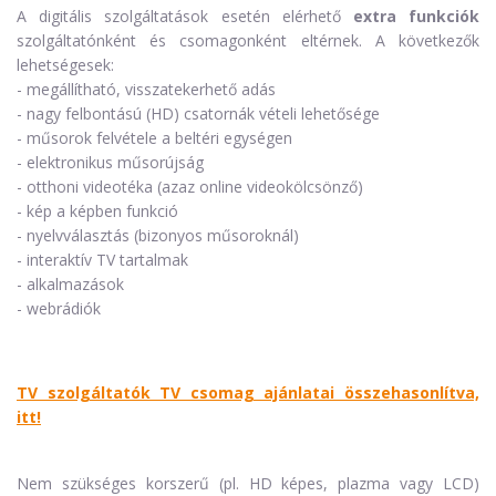
A digitális szolgáltatások esetén elérhető
extra funkciók
szolgáltatónként és csomagonként eltérnek. A következők
lehetségesek:
- megállítható, visszatekerhető adás
- nagy felbontású (HD) csatornák vételi lehetősége
- műsorok felvétele a beltéri egységen
- elektronikus műsorújság
- otthoni videotéka (azaz online videokölcsönző)
- kép a képben funkció
- nyelvválasztás (bizonyos műsoroknál)
- interaktív TV tartalmak
- alkalmazások
- webrádiók
TV szolgáltatók TV csomag ajánlatai összehasonlítva,
itt!
Nem szükséges korszerű (pl. HD képes, plazma vagy LCD)