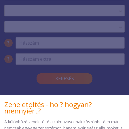
?
?
KERESÉS
Zeneletöltés - hol? hogyan?
mennyiért?
A különböző zeneletöltő alkalmazásoknak köszönhetően már
nemcsak egy-egy zeneszámot, hanem akár egész albumokat is