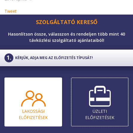
Tweet
SZOLGÁLTATÓ KERESŐ
Hasonlítson össze, válasszon és rendeljen több mint 40
távközlési szolgáltató ajánlataiból!
KÉRJÜK, ADJA MEG AZ ELŐFIZETÉS TÍPUSÁT!
LAKOSSÁGI
ÜZLETI
ELŐ­FIZETÉSEK
ELŐ­FIZETÉSEK