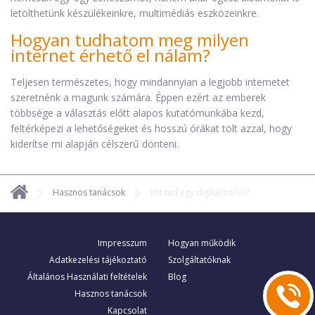
letölthetünk készülékeinkre, multimédiás eszközeinkre.
Hogyan tudhatom meg milyen
internet érhető el nálam?
Teljesen természetes, hogy mindannyian a legjobb internetet
szeretnénk a magunk számára. Éppen ezért az emberek
többsége a választás előtt alapos kutatómunkába kezd,
feltérképezi a lehetőségeket és hosszú órákat tölt azzal, hogy
kiderítse mi alapján célszerű dönteni.
Hasznos tanácsok
Mit tud egy digitális tévé?
Impresszum
Hogyan működik
Adatkezelési tájékoztató
Szolgáltatóknak
Általános Használati feltételek
Blog
Hasznos tanácsok
Kapcsolat