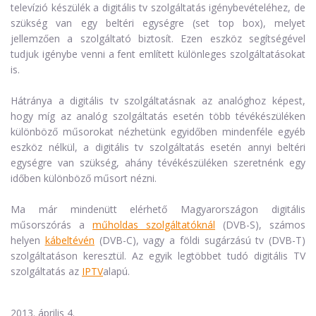
televízió készülék a digitális tv szolgáltatás igénybevételéhez, de
szükség van egy beltéri egységre (set top box), melyet
jellemzően a szolgáltató biztosít. Ezen eszköz segítségével
tudjuk igénybe venni a fent említett különleges szolgáltatásokat
is.
Hátránya a digitális tv szolgáltatásnak az analóghoz képest,
hogy míg az analóg szolgáltatás esetén több tévékészüléken
különböző műsorokat nézhetünk egyidőben mindenféle egyéb
eszköz nélkül, a digitális tv szolgáltatás esetén annyi beltéri
egységre van szükség, ahány tévékészüléken szeretnénk egy
időben különböző műsort nézni.
Ma már mindenütt elérhető Magyarországon digitális
műsorszórás a
műholdas szolgáltatóknál
(DVB-S), számos
helyen
kábeltévén
(DVB-C), vagy a
földi sugárzású tv
(DVB-T)
szolgáltatáson keresztül. Az egyik legtöbbet tudó digitális TV
szolgáltatás az
IPTV
alapú.
2013. április 4.